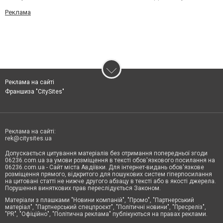
Реклама
Реклама на сайті
Франшиза "CitySites"
Реклама на сайті:
rek@citysites.ua
Допускається цитування матеріалів без отримання попередньої згоди
06236.com.ua за умови розміщення в тексті обов'язкового посилання на
06236.com.ua - Сайт міста Авдіївки. Для інтернет-видань обов'язкове
розміщення прямого, відкритого для пошукових систем гіперпосилання
на цитовані статті не нижче другого абзацу в тексті або в якості джерела.
Порушення виняткових прав переслідується Законом.
Матеріали з плашками "Новини компаній", "Промо", "Партнерський
матеріал", "Партнерський спецпроєкт", "Політичні новини", "Пресреліз",
"PR", "Офіційно", "Політична реклама" публікуються на правах реклами.