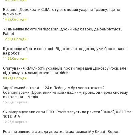
Reuters - Демократи США готують новий удар по Трампу, і це не
імпічмент
14:22,
Сьогодні
У Німеччині помітили підозрілі дрони над базою, де ремонтують
Patriot
12:59,
Сьогодні
Що краще обрати сьогодні . Відстрочка по догляду чи бронювання
на роботі
11:35,
Сьогодні
Опитування КМІС - 60% українців проти передачі Донбасу Росії, але
підтримують заморожування війни
08:21,
Сьогодні
Український літак Ан-124 в Лейпцигу був завантажений
боєприпасами. Дрон, який «висів» над ним, пройшов через систему
виявлення — медіа
15:59,
6 серпня
Як відпрацювали сили ППО . Росія запустила ракети "Онікс", Х-31П та
101 БпЛА
12:28,
6 серпня
Росіяни знищили склади двох великих компаній у Києві . Ворог