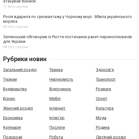
атакував бізнеси
11:04,
6 серпня
Росія вдарила по суховантажу у Чорному морі . Вбила українського
моряка
09:59,
6 серпня
Зеленський обговорив із Рютте постачання ракет-перехоплювачів
для України
08:29,
6 серпня
Рубрики новин
Загальний розділ
Техніка
Здоров'я
Туризм
Нерухомість
Транспорт
Будівництво
Відпочинок
Розваги
Бізнес
Меблі
Спорт
Жіночий розділ
Інтернет
Культура
Економіка
Інтер'єр
Мода
Кулінарія
Послуги
Родина
Подорожі
Робота
Дитячий розділ