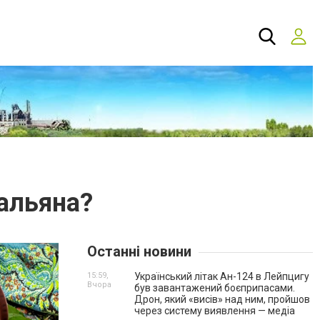
альяна?
Останні новини
15:59,
Український літак Ан-124 в Лейпцигу
Вчора
був завантажений боєприпасами.
Дрон, який «висів» над ним, пройшов
через систему виявлення — медіа