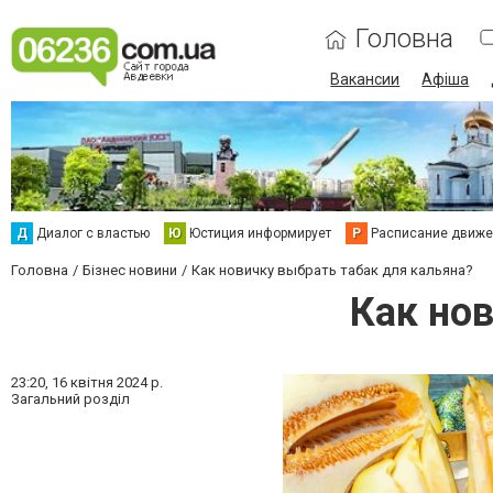
Головна
Вакансии
Афіша
Д
Диалог с властью
Ю
Юстиция информирует
Р
Расписание движен
Головна
Бізнес новини
Как новичку выбрать табак для кальяна?
Как но
23:20,
16 квітня 2024 р.
Загальний розділ