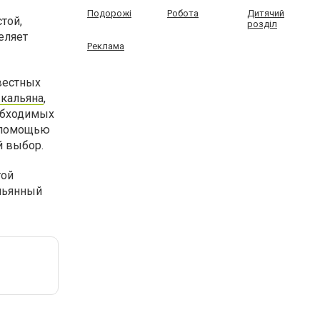
Подорожі
Робота
Дитячий
той,
розділ
еляет
Реклама
вестных
 кальяна
,
еобходимых
а помощью
й выбор.
той
альянный