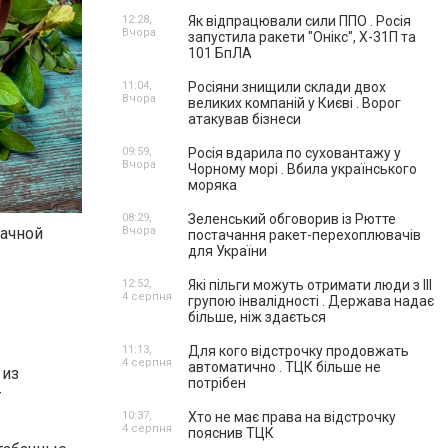
12:28,
Як відпрацювали сили ППО . Росія
Вчора
запустила ракети "Онікс", Х-31П та
101 БпЛА
11:04,
Росіяни знищили склади двох
Вчора
великих компаній у Києві . Ворог
атакував бізнеси
09:59,
Росія вдарила по суховантажу у
Вчора
Чорному морі . Вбила українського
моряка
08:29,
Зеленський обговорив із Рютте
бачной
Вчора
постачання ракет-перехоплювачів
для України
12:52,
Які пільги можуть отримати люди з III
4 серпня
групою інвалідності . Держава надає
більше, ніж здається
11:13,
Для кого відстрочку продовжать
4 серпня
автоматично . ТЦК більше не
 из
потрібен
т
10:37,
Хто не має права на відстрочку
4 серпня
пояснив ТЦК