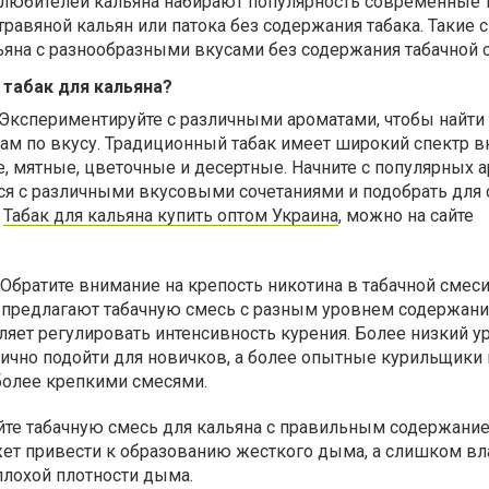
 любителей кальяна набирают популярность современные 
травяной кальян или патока без содержания табака. Такие 
ьяна с разнообразными вкусами без содержания табачной 
 табак для кальяна?
Экспериментируйте с различными ароматами, чтобы найти 
ам по вкусу. Традиционный табак имеет широкий спектр в
 мятные, цветочные и десертные. Начните с популярных а
ся с различными вкусовыми сочетаниями и подобрать для 
.
Табак для кальяна купить оптом Украина
, можно на сайте
Обратите внимание на крепость никотина в табачной смеси
предлагают табачную смесь с разным уровнем содержани
оляет регулировать интенсивность курения. Более низкий у
ично подойти для новичков, а более опытные курильщики 
более крепкими смесями.
те табачную смесь для кальяна с правильным содержание
ет привести к образованию жесткого дыма, а слишком вла
плохой плотности дыма.