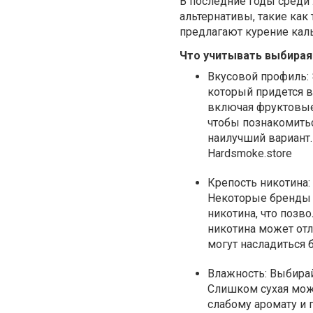
В последние годы среди
альтернативы, такие как 
предлагают курение кал
Что учитывать выбирая
Вкусовой профиль:
который придется в
включая фруктовые,
чтобы познакомить
наилучший вариант
Hardsmoke.store
Крепость никотина:
Некоторые бренды 
никотина, что позв
никотина может отл
могут насладиться 
Влажность:
Выбирай
Слишком сухая мож
слабому аромату и 