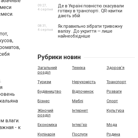
табачные
09:27,
Де в Україні повністю скасували
смеси
4 серпня
готівку в транспорті . QR-квитки
смеси.
дають збій
08:31,
Як правильно зібрати тривожну
4 серпня
валізу . До укриття — лише
тот,
найнеобхідніше
кусов,
роматов,
себя
Рубрики новин
Загальний
Техніка
Здоров'я
розділ
.
Туризм
Нерухомість
Транспорт
я
Будівництво
Відпочинок
Розваги
ровень
кальяна
Бізнес
Меблі
Спорт
Жіночий
Інтернет
Культура
розділ
м влаги.
Економіка
Інтер'єр
Мода
жная - к
Кулінарія
Послуги
Родина