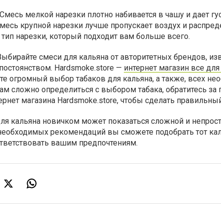
Смесь мелкой нарезки плотно набивается в чашу и дает гус
месь крупной нарезки лучше пропускает воздух и распред
т тип нарезки, который подходит вам больше всего.
ыбирайте смеси для кальяна от авторитетных брендов, из
постоянством. Hardsmoke.store —
интернет магазин все для
те огромный выбор табаков для кальяна, а также, всех н
вам сложно определиться с выбором табака, обратитесь з
ернет магазина Hardsmoke.store, чтобы сделать правильны
для кальяна новичком может показаться сложной и непрос
и необходимых рекомендаций вы сможете подобрать тот к
ответствовать вашим предпочтениям.