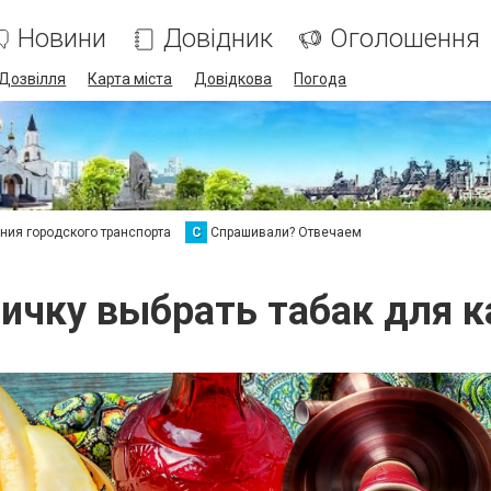
Новини
Довідник
Оголошення
Дозвілля
Карта міста
Довідкова
Погода
ия городского транспорта
С
Спрашивали? Отвечаем
вичку выбрать табак для к