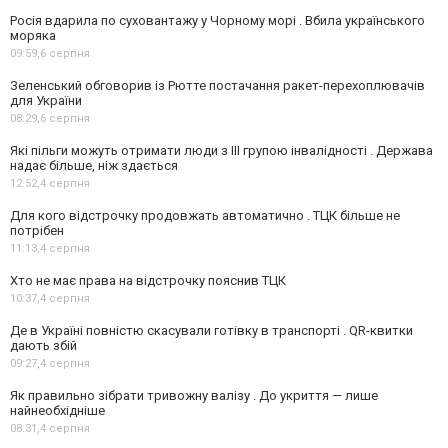
Росія вдарила по суховантажу у Чорному морі . Вбила українського
моряка
09:59,
6 серпня
Зеленський обговорив із Рютте постачання ракет-перехоплювачів
для України
08:29,
6 серпня
Які пільги можуть отримати люди з III групою інвалідності . Держава
надає більше, ніж здається
12:52,
4 серпня
Для кого відстрочку продовжать автоматично . ТЦК більше не
потрібен
11:13,
4 серпня
Хто не має права на відстрочку пояснив ТЦК
10:37,
4 серпня
Де в Україні повністю скасували готівку в транспорті . QR-квитки
дають збій
09:27,
4 серпня
Як правильно зібрати тривожну валізу . До укриття — лише
найнеобхідніше
08:31,
4 серпня