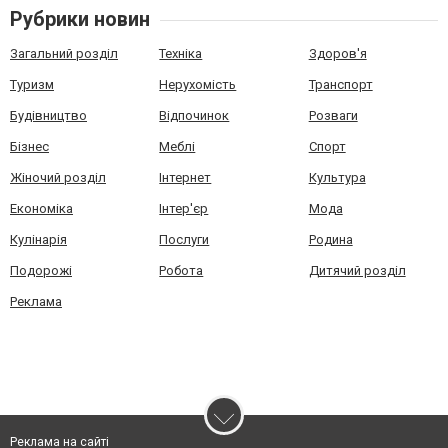
Рубрики новин
Загальний розділ
Техніка
Здоров'я
Туризм
Нерухомість
Транспорт
Будівництво
Відпочинок
Розваги
Бізнес
Меблі
Спорт
Жіночий розділ
Інтернет
Культура
Економіка
Інтер'єр
Мода
Кулінарія
Послуги
Родина
Подорожі
Робота
Дитячий розділ
Реклама
Реклама на сайті