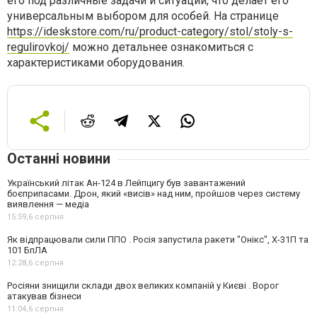
его под различные задачи и ситуации, что делает его
универсальным выбором для особей. На странице
https://ideskstore.com/ru/product-category/stol/stoly-s-
regulirovkoj/
можно детальнее ознакомиться с
характеристиками оборудования.
Останні новини
Український літак Ан-124 в Лейпцигу був завантажений
боєприпасами. Дрон, який «висів» над ним, пройшов через систему
виявлення — медіа
15:59,
6 серпня
Як відпрацювали сили ППО . Росія запустила ракети "Онікс", Х-31П та
101 БпЛА
12:28,
6 серпня
Росіяни знищили склади двох великих компаній у Києві . Ворог
атакував бізнеси
11:04,
6 серпня