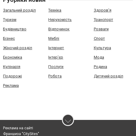
Загальний розділ
Техніка
Здоров'я
Туризм
Нерухомість
Транспорт
Будівництво
Відпочинок
Розваги
Бізнес
Меблі
Спорт
Жіночий розділ
Інтернет
Культура
Економіка
Інтер'єр
Мода
Кулінарія
Послуги
Родина
Подорожі
Робота
Дитячий розділ
Реклама
Реклама на сайті
Франшиза "CitySites"