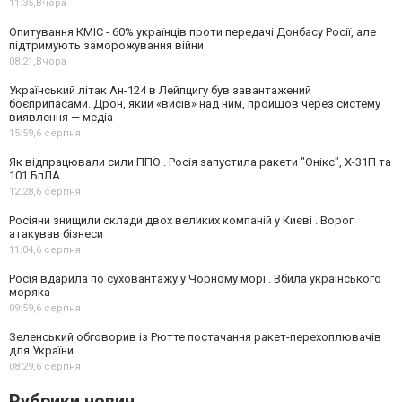
11:35,
Вчора
Опитування КМІС - 60% українців проти передачі Донбасу Росії, але
підтримують заморожування війни
08:21,
Вчора
Український літак Ан-124 в Лейпцигу був завантажений
боєприпасами. Дрон, який «висів» над ним, пройшов через систему
виявлення — медіа
15:59,
6 серпня
Як відпрацювали сили ППО . Росія запустила ракети "Онікс", Х-31П та
101 БпЛА
12:28,
6 серпня
Росіяни знищили склади двох великих компаній у Києві . Ворог
атакував бізнеси
11:04,
6 серпня
Росія вдарила по суховантажу у Чорному морі . Вбила українського
моряка
09:59,
6 серпня
Зеленський обговорив із Рютте постачання ракет-перехоплювачів
для України
08:29,
6 серпня
Рубрики новин