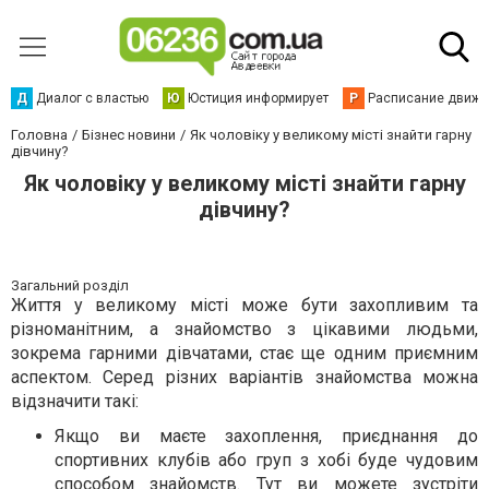
Д
Диалог с властью
Ю
Юстиция информирует
Р
Расписание движен
Головна
Бізнес новини
Як чоловіку у великому місті знайти гарну
дівчину?
Як чоловіку у великому місті знайти гарну
дівчину?
Загальний розділ
Життя у великому місті може бути захопливим та
різноманітним, а знайомство з цікавими людьми,
зокрема гарними дівчатами, стає ще одним приємним
аспектом. Серед різних варіантів знайомства можна
відзначити такі:
Якщо ви маєте захоплення, приєднання до
спортивних клубів або груп з хобі буде чудовим
способом знайомств. Тут ви можете зустріти