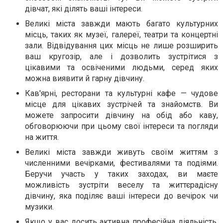
дівчат, які ділять ваші інтереси.
Великі міста завжди мають багато культурних
місць, таких як музеї, галереї, театри та концертні
зали. Відвідування цих місць не лише розширить
ваш кругозір, але і дозволить зустрітися з
цікавими та освіченими людьми, серед яких
можна виявити й гарну дівчину.
Кав'ярні, ресторани та культурні кафе — чудове
місце для цікавих зустрічей та знайомств. Ви
можете запросити дівчину на обід або каву,
обговорюючи при цьому свої інтереси та погляди
на життя.
Великі міста завжди живуть своїм життям з
численними вечірками, фестивалями та подіями.
Беручи участь у таких заходах, ви маєте
можливість зустріти веселу та життєрадісну
дівчину, яка поділяє ваші інтереси до вечірок чи
музики.
Якщо у вас досить активна професійна діяльність,