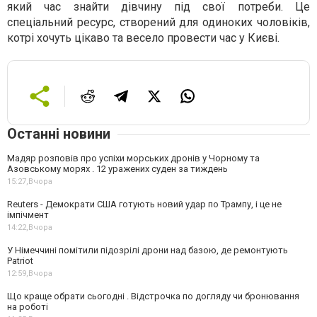
який час знайти дівчину під свої потреби. Це
спеціальний ресурс, створений для одиноких чоловіків,
котрі хочуть цікаво та весело провести час у Києві.
Останні новини
Мадяр розповів про успіхи морських дронів у Чорному та
Азовському морях . 12 уражених суден за тиждень
15:27,
Вчора
Reuters - Демократи США готують новий удар по Трампу, і це не
імпічмент
14:22,
Вчора
У Німеччині помітили підозрілі дрони над базою, де ремонтують
Patriot
12:59,
Вчора
Що краще обрати сьогодні . Відстрочка по догляду чи бронювання
на роботі