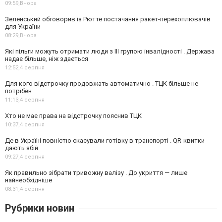
09:59,
Вчора
Зеленський обговорив із Рютте постачання ракет-перехоплювачів
для України
08:29,
Вчора
Які пільги можуть отримати люди з III групою інвалідності . Держава
надає більше, ніж здається
12:52,
4 серпня
Для кого відстрочку продовжать автоматично . ТЦК більше не
потрібен
11:13,
4 серпня
Хто не має права на відстрочку пояснив ТЦК
10:37,
4 серпня
Де в Україні повністю скасували готівку в транспорті . QR-квитки
дають збій
09:27,
4 серпня
Як правильно зібрати тривожну валізу . До укриття — лише
найнеобхідніше
08:31,
4 серпня
Рубрики новин