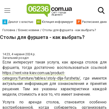
Д
Диалог с властью
Ю
Юстиция информирует
Р
Расписание движен
Головна
Бізнес новини
Столы для фуршета - как выбрать?
Столы для фуршета - как выбрать?
14:23,
4 червня 2024 р.
Загальний розділ
Если интересует такая услуга, как аренда столов для
фуршета, тогда достаточно воспользоваться ссылкой
https://rent.vira-kiev.com.ua/product-
category/furniture/tables/stoly-dlja-fursheta/
, где имеется
актуальная информация для ознакомления и принятия
решения. Там же указаны характеристики каждой
модели, стоимость и все то, что имеет значение.
Услуга по аренде столов, становится особенно
востребованной, когда собираетесь организовать