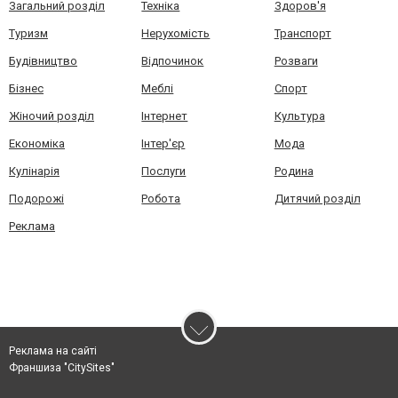
Загальний розділ
Техніка
Здоров'я
Туризм
Нерухомість
Транспорт
Будівництво
Відпочинок
Розваги
Бізнес
Меблі
Спорт
Жіночий розділ
Інтернет
Культура
Економіка
Інтер'єр
Мода
Кулінарія
Послуги
Родина
Подорожі
Робота
Дитячий розділ
Реклама
Реклама на сайті
Франшиза "CitySites"