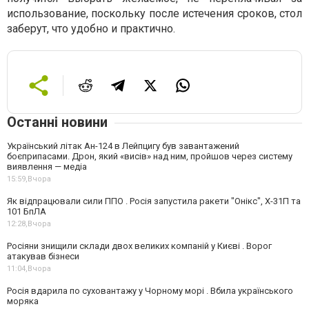
использование, поскольку после истечения сроков, стол
заберут, что удобно и практично.
Останні новини
Український літак Ан-124 в Лейпцигу був завантажений
боєприпасами. Дрон, який «висів» над ним, пройшов через систему
виявлення — медіа
15:59,
Вчора
Як відпрацювали сили ППО . Росія запустила ракети "Онікс", Х-31П та
101 БпЛА
12:28,
Вчора
Росіяни знищили склади двох великих компаній у Києві . Ворог
атакував бізнеси
11:04,
Вчора
Росія вдарила по суховантажу у Чорному морі . Вбила українського
моряка