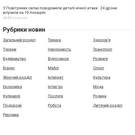
У Повітряних силах повідомили деталі нічної атаки . 24 дрони
влучили на 19 локаціях
08:34,
2 серпня
Рубрики новин
Загальний розділ
Техніка
Здоров'я
Туризм
Нерухомість
Транспорт
Будівництво
Відпочинок
Розваги
Бізнес
Меблі
Спорт
Жіночий розділ
Інтернет
Культура
Економіка
Інтер'єр
Мода
Кулінарія
Послуги
Родина
Подорожі
Робота
Дитячий розділ
Реклама