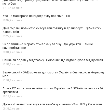
потрібен
11:13,
4 серпня
Хто не має права на відстрочку пояснив ТЦК
10:37,
4 серпня
Де в Україні повністю скасували готівку в транспорті . QR-квитки
дають збій
09:27,
4 серпня
Як правильно зібрати тривожну валізу . До укриття — лише
найнеобхідніше
08:31,
4 серпня
Пашинян подав у відставку . Союзник, що відвернувся від Кремля
12:52,
2 серпня
Зеленський - ОАЕ можуть допомогти Україні з безпекою в Чорному
морі
11:51,
2 серпня
Армія РФ втратила на війні проти України ще 1500 військових та 69
артсистем
10:19,
2 серпня
Дрони «Бегемот» атакували авіабазу «Енгельс-2» і НПЗ у Саратові
09:33,
2 серпня