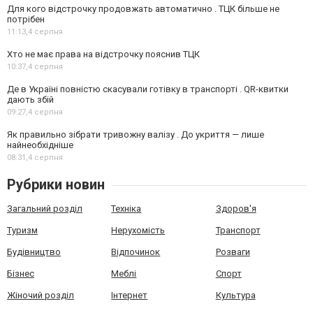
Для кого відстрочку продовжать автоматично . ТЦК більше не
потрібен
11:13,
4 серпня
Хто не має права на відстрочку пояснив ТЦК
10:37,
4 серпня
Де в Україні повністю скасували готівку в транспорті . QR-квитки
дають збій
09:27,
4 серпня
Як правильно зібрати тривожну валізу . До укриття — лише
найнеобхідніше
08:31,
4 серпня
Рубрики новин
Загальний розділ
Техніка
Здоров'я
Туризм
Нерухомість
Транспорт
Будівництво
Відпочинок
Розваги
Бізнес
Меблі
Спорт
Жіночий розділ
Інтернет
Культура