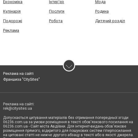
Економіка
Інтер'єр
Мода
Кулінарія
Послуги
Родина
Подорожі
Робота
Дитячий розділ
Реклама
Реклама на сайті
Франшиза "CitySites"
Реклама на сайті:
rek@citysites.ua
Допускається цитування матеріалів без отримання попередньої згоди
06236.com.ua за умови розміщення в тексті обов'язкового посилання на
06236.com.ua - Сайт міста Авдіївки. Для інтернет-видань обов'язкове
розміщення прямого, відкритого для пошукових систем гіперпосилання
на цитовані статті не нижче другого абзацу в тексті або в якості джерела.