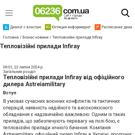
Д
Диалог с властью
Ю
Юстиция информирует
Р
Расписание движен
Головна
Бізнес новини
Тепловізійні прилади Infiray
Тепловізійні прилади Infiray
09:01,
22 липня 2024 р.
Загальний розділ
Тепловізійні прилади Infiray від офіційного
дилера Astreiamilitary
Вступ
В умовах сучасних воєнних конфліктів та тактичних
операцій, наявність надійного та високоякісного
обладнання є надзвичайно важливою. Одним із таких
приладів, що забезпечують перевагу на полі бою, є
тепловізійні прилади нічного бачення. Компанія
Astreiamilitary
, офіційний дилер Infiray в Україні, пропонує