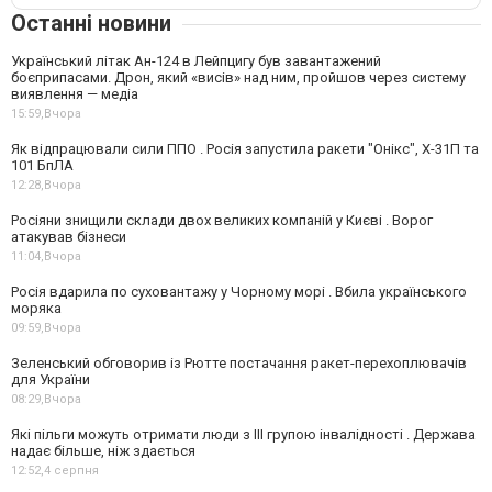
Останні новини
Український літак Ан-124 в Лейпцигу був завантажений
боєприпасами. Дрон, який «висів» над ним, пройшов через систему
виявлення — медіа
15:59,
Вчора
Як відпрацювали сили ППО . Росія запустила ракети "Онікс", Х-31П та
101 БпЛА
12:28,
Вчора
Росіяни знищили склади двох великих компаній у Києві . Ворог
атакував бізнеси
11:04,
Вчора
Росія вдарила по суховантажу у Чорному морі . Вбила українського
моряка
09:59,
Вчора
Зеленський обговорив із Рютте постачання ракет-перехоплювачів
для України
08:29,
Вчора
Які пільги можуть отримати люди з III групою інвалідності . Держава
надає більше, ніж здається
12:52,
4 серпня