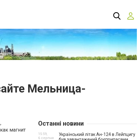
сайте Мельница-
Останні новини
,
 как магнит
15:59,
Український літак Ан-124 в Лейпцигу
6 серпня
був завантажений боєприпасами.