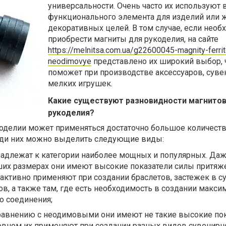
универсальности. Очень часто их используют 
функционального элемента для изделий или 
декоративных целей. В том случае, если необ
приобрести магниты для рукоделия, на сайте
https://melnitsa.com.ua/g22600045-magnity-ferri
neodimovye
представлено их широкий выбор, 
поможет при производстве аксессуаров, суве
мелких игрушек.
Какие существуют разновидности магнитов
рукоделия?
укоделии может применяться достаточно большое количест
еди них можно выделить следующие виды:
адлежат к категории наиболее мощных и популярных. Даж
ших размерах они имеют высокие показатели силы притяж
 активно применяют при создании браслетов, застежек в с
ов, а также там, где есть необходимость в создании макси
о соединения;
равнению с неодимовыми они имеют не такие высокие по
новном их применяют при создании разных видов сувенирн