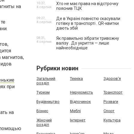
10:37,
Хто не має права на відстрочку
агниты на
4 серпня
пояснив ТЦК
09:27,
Де в Україні повністю скасували
 те
4 серпня
готівку в транспорті . QR-квитки
ани.
дають збій
08:31,
Як правильно зібрати тривожну
4 серпня
валізу . До укриття — лише
тов,
найнеобхідніше
дится
 магнитов,
видов
Рубрики новин
Загальний
Техніка
Здоров'я
енькие
розділ
лях при
Туризм
Нерухомість
Транспорт
Будівництво
Відпочинок
Розваги
Бізнес
Меблі
Спорт
ать на
Жіночий
Інтернет
Культура
розділ
с помощью
Економіка
Інтер'єр
Мода