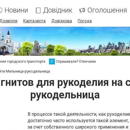
Новини
Довідник
Оголошення
Дозвілля
Карта міста
Довідкова
Погода
ия городского транспорта
С
Спрашивали? Отвечаем
айте Мельница-рукодельница
гнитов для рукоделия на 
рукодельница
В процессе такой деятельности, как рукоделие
достаточно часто используется такой элемент,
за счет собственного широкого применения и