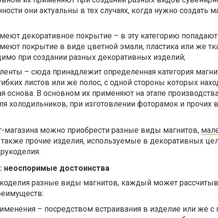
нности они актуальны в тех случаях, когда нужно создать м
меют декоративное покрытие – в эту категорию попадают
меют покрытие в виде цветной эмали, пластика или же тк
димо при создании разных декоративных изделий;
ленты – сюда принадлежит определенная категория магни
гибких листов или же полос, с одной стороны которых нахо
я основа. В основном их применяют на этапе производства
ля холодильников, при изготовлении фоторамок и прочих 
ет-магазина можно приобрести разные виды магнитов,
мал
а также прочие изделия, используемые в декоративных це
 рукоделия.
: неоспоримые достоинства
укоделия разные виды магнитов, каждый может рассчитыв
реимуществ:
рименения – посредством встраивания в изделие или же 