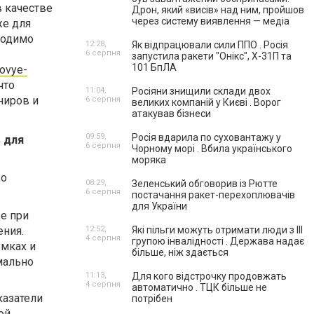
в качестве
Дрон, який «висів» над ним, пройшов
через систему виявлення — медіа
же для
ходимо
12:28,
Як відпрацювали сили ППО . Росія
6 серпня
запустила ракети "Онікс", Х-31П та
101 БпЛА
tovye-
что
11:04,
Росіяни знищили склади двох
ниров и
6 серпня
великих компаній у Києві . Ворог
атакував бізнеси
09:59,
Росія вдарила по суховантажу у
 для
6 серпня
Чорному морі . Вбила українського
моряка
во
08:29,
Зеленський обговорив із Рютте
6 серпня
постачання ракет-перехоплювачів
для України
е при
ения.
12:52,
Які пільги можуть отримати люди з III
4 серпня
групою інвалідності . Держава надає
умках и
більше, ніж здається
мально
11:13,
Для кого відстрочку продовжать
4 серпня
автоматично . ТЦК більше не
казатели
потрібен
ой