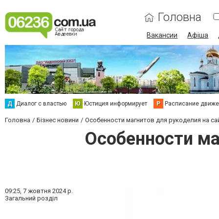
Головна
Вакансии
Афіша
Д
Диалог с властью
Ю
Юстиция информирует
Р
Расписание движен
Головна
Бізнес новини
Особенности магнитов для рукоделия на с
Особенности ма
09:25,
7 жовтня 2024 р.
Загальний розділ