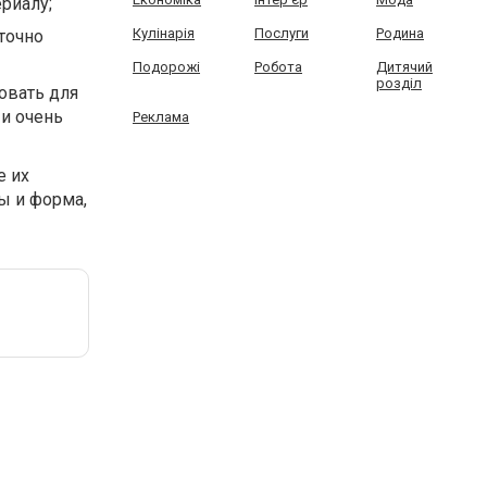
риалу;
Кулінарія
Послуги
Родина
точно
Подорожі
Робота
Дитячий
розділ
овать для
 и очень
Реклама
е их
ы и форма,