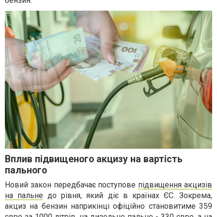
бензин.
Вплив підвищеного акцизу на вартість
пального
Новий закон передбачає поступове
підвищення акцизів
на пальне
до рівня, який діє в країнах ЄС. Зокрема,
акциз на бензин наприкінці офіційно становитиме 359
євро за 1000 літрів, на дизельне пальне - 330 євро, а на