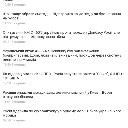
12:59,
8 серпня
Що краще обрати сьогодні . Відстрочка по догляду чи бронювання
на роботі
11:35,
8 серпня
Опитування КМІС - 60% українців проти передачі Донбасу Росії, але
підтримують заморожування війни
08:21,
8 серпня
Український літак Ан-124 в Лейпцигу був завантажений
боєприпасами. Дрон, який «висів» над ним, пройшов через систему
виявлення — медіа
15:59,
6 серпня
Як відпрацювали сили ППО . Росія запустила ракети "Онікс", Х-31П та
101 БпЛА
12:28,
6 серпня
Росіяни знищили склади двох великих компаній у Києві . Ворог
атакував бізнеси
11:04,
6 серпня
Росія вдарила по суховантажу у Чорному морі . Вбила українського
моряка
09:59,
6 серпня