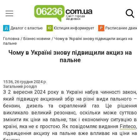
Д
Диалог с властью
Ю
Юстиция информирует
Р
Расписание движен
Головна
Бізнес новини
Чому в Україні знову підвищили акциз на
пальне
Чому в Україні знову підвищили акциз на
пальне
15:36,
26 грудня 2024 р.
Загальний розділ
З 2 вересня 2024 року в Україні набув чинності закон,
який підвищує акцизний збір на різні види пального –
бензин, дизель та скраплений газ. Це рішення
викликало великий резонанс, оскільки може суттєво
змінити як ціни на пальне, так і економічну ситуацію в
країні, яка не є простою. Як повідомляє видання
Finteco
,
підвищення акцизу на пальне вже впливає на ціни на