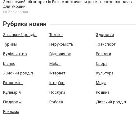
Зеленський обговорив із Рютте постачання ракет-перехоплювачів
для України
08:29,
6 серпня
Рубрики новин
Загальний розділ
Техніка
Здоров'я
Туризм
Нерухомість
Транспорт
Будівництво
Відпочинок
Розваги
Бізнес
Меблі
Спорт
Жіночий розділ
Інтернет
Культура
Економіка
Інтер'єр
Мода
Кулінарія
Послуги
Родина
Подорожі
Робота
Дитячий розділ
Реклама