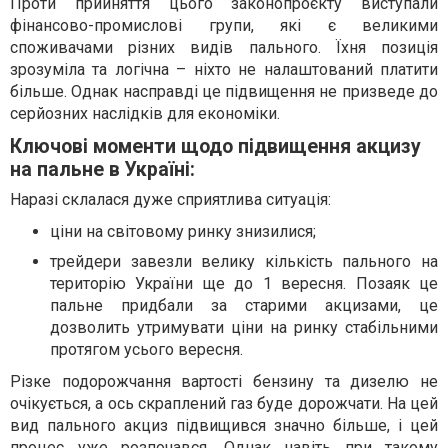
Проти прийняття цього законопроєкту виступали
фінансово-промислові групи, які є великими
споживачами різних видів пального. Їхня позиція
зрозуміла та логічна – ніхто не налаштований платити
більше. Однак насправді це підвищення не призведе до
серйозних наслідків для економіки.
Ключові моменти щодо підвищення акцизу
на пальне в Україні:
Наразі склалася дуже сприятлива ситуація:
ціни на світовому ринку знизилися;
трейдери завезли велику кількість пального на
територію України ще до 1 вересня. Позаяк це
пальне придбали за старими акцизами, це
дозволить утримувати ціни на ринку стабільними
протягом усього вересня.
Різке подорожчання вартості бензину та дизелю не
очікується, а ось скраплений газ буде дорожчати. На цей
вид пального акциз підвищився значно більше, і цей
процес уже розпочався. Однак навіть при такому