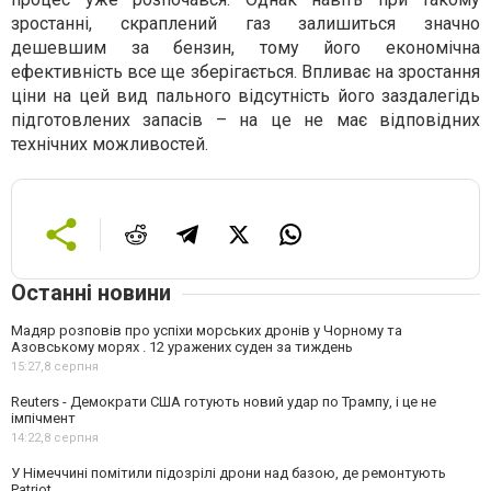
зростанні, скраплений газ залишиться значно
дешевшим за бензин, тому його економічна
ефективність все ще зберігається. Впливає на зростання
ціни на цей вид пального відсутність його заздалегідь
підготовлених запасів – на це не має відповідних
технічних можливостей.
Останні новини
Мадяр розповів про успіхи морських дронів у Чорному та
Азовському морях . 12 уражених суден за тиждень
15:27,
8 серпня
Reuters - Демократи США готують новий удар по Трампу, і це не
імпічмент
14:22,
8 серпня
У Німеччині помітили підозрілі дрони над базою, де ремонтують
Patriot