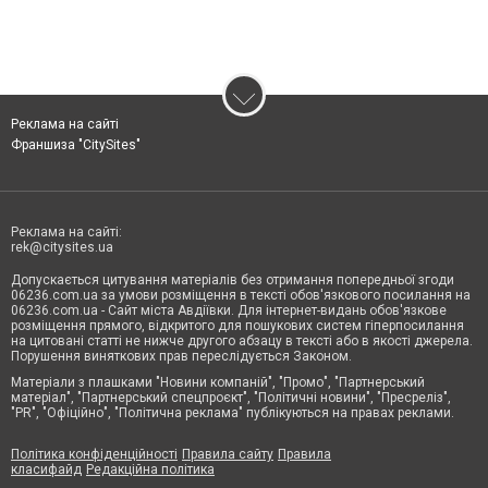
Реклама на сайті
Франшиза "CitySites"
Реклама на сайті:
rek@citysites.ua
Допускається цитування матеріалів без отримання попередньої згоди
06236.com.ua за умови розміщення в тексті обов'язкового посилання на
06236.com.ua - Сайт міста Авдіївки. Для інтернет-видань обов'язкове
розміщення прямого, відкритого для пошукових систем гіперпосилання
на цитовані статті не нижче другого абзацу в тексті або в якості джерела.
Порушення виняткових прав переслідується Законом.
Матеріали з плашками "Новини компаній", "Промо", "Партнерський
матеріал", "Партнерський спецпроєкт", "Політичні новини", "Пресреліз",
"PR", "Офіційно", "Політична реклама" публікуються на правах реклами.
Політика конфіденційності
Правила сайту
Правила
класифайд
Редакційна політика