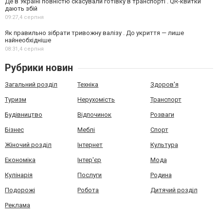
Де в Україні повністю скасували готівку в транспорті . QR-квитки
дають збій
09:27,
4 серпня
Як правильно зібрати тривожну валізу . До укриття — лише
найнеобхідніше
08:31,
4 серпня
Рубрики новин
Загальний розділ
Техніка
Здоров'я
Туризм
Нерухомість
Транспорт
Будівництво
Відпочинок
Розваги
Бізнес
Меблі
Спорт
Жіночий розділ
Інтернет
Культура
Економіка
Інтер'єр
Мода
Кулінарія
Послуги
Родина
Подорожі
Робота
Дитячий розділ
Реклама