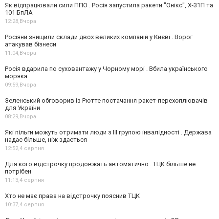
Як відпрацювали сили ППО . Росія запустила ракети "Онікс", Х-31П та
101 БпЛА
12:28,
Вчора
Росіяни знищили склади двох великих компаній у Києві . Ворог
атакував бізнеси
11:04,
Вчора
Росія вдарила по суховантажу у Чорному морі . Вбила українського
моряка
09:59,
Вчора
Зеленський обговорив із Рютте постачання ракет-перехоплювачів
для України
08:29,
Вчора
Які пільги можуть отримати люди з III групою інвалідності . Держава
надає більше, ніж здається
12:52,
4 серпня
Для кого відстрочку продовжать автоматично . ТЦК більше не
потрібен
11:13,
4 серпня
Хто не має права на відстрочку пояснив ТЦК
10:37,
4 серпня