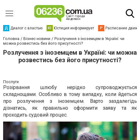
Д
Диалог с властью
Ю
Юстиция информирует
Р
Расписание движен
Головна
Бізнес новини
Розлучення з іноземцем в Україні: чи
можна розвестись без його присутності?
Розлучення з іноземцем в Україні: чи можна
розвестись без його присутності?
Послуги
Розірвання шлюбу нерідко супроводжується
складнощами. Особливо в тому випадку, коли йдеться
про розлучення з іноземцем. Варто заздалегідь
дізнатись, як правильно оформити заяву та як
проходить судовий процес.