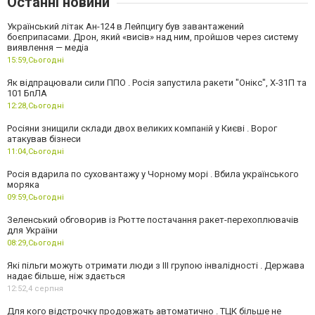
Останні новини
Український літак Ан-124 в Лейпцигу був завантажений
боєприпасами. Дрон, який «висів» над ним, пройшов через систему
виявлення — медіа
15:59,
Сьогодні
Як відпрацювали сили ППО . Росія запустила ракети "Онікс", Х-31П та
101 БпЛА
12:28,
Сьогодні
Росіяни знищили склади двох великих компаній у Києві . Ворог
атакував бізнеси
11:04,
Сьогодні
Росія вдарила по суховантажу у Чорному морі . Вбила українського
моряка
09:59,
Сьогодні
Зеленський обговорив із Рютте постачання ракет-перехоплювачів
для України
08:29,
Сьогодні
Які пільги можуть отримати люди з III групою інвалідності . Держава
надає більше, ніж здається
12:52,
4 серпня
Для кого відстрочку продовжать автоматично . ТЦК більше не