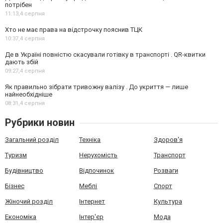
потрібен
11:13,
4 серпня
Хто не має права на відстрочку пояснив ТЦК
10:37,
4 серпня
Де в Україні повністю скасували готівку в транспорті . QR-квитки
дають збій
09:27,
4 серпня
Як правильно зібрати тривожну валізу . До укриття — лише
найнеобхідніше
08:31,
4 серпня
Рубрики новин
Загальний розділ
Техніка
Здоров'я
Туризм
Нерухомість
Транспорт
Будівництво
Відпочинок
Розваги
Бізнес
Меблі
Спорт
Жіночий розділ
Інтернет
Культура
Економіка
Інтер'єр
Мода