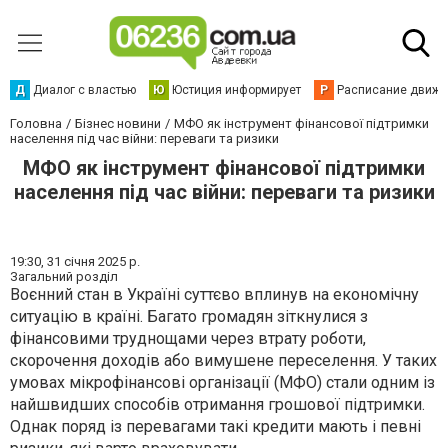
Д
Диалог с властью
Ю
Юстиция информирует
Р
Расписание движен
Головна
Бізнес новини
МФО як інструмент фінансової підтримки
населення під час війни: переваги та ризики
МФО як інструмент фінансової підтримки
населення під час війни: переваги та ризики
19:30,
31 січня 2025 р.
Загальний розділ
Воєнний стан в Україні суттєво вплинув на економічну
ситуацію в країні. Багато громадян зіткнулися з
фінансовими труднощами через втрату роботи,
скорочення доходів або вимушене переселення. У таких
умовах мікрофінансові організації (МФО) стали одним із
найшвидших способів отримання грошової підтримки.
Однак поряд із перевагами такі кредити мають і певні