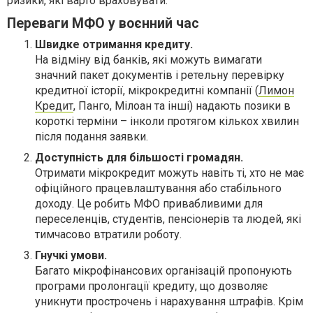
ризики, які варто враховувати.
Переваги МФО у воєнний час
Швидке отримання кредиту.
На відміну від банків, які можуть вимагати
значний пакет документів і ретельну перевірку
кредитної історії, мікрокредитні компанії (
Лимон
Кредит
, Панго, Мілоан та інші) надають позики в
короткі терміни – інколи протягом кількох хвилин
після подання заявки.
Доступність для більшості громадян.
Отримати мікрокредит можуть навіть ті, хто не має
офіційного працевлаштування або стабільного
доходу. Це робить МФО привабливими для
переселенців, студентів, пенсіонерів та людей, які
тимчасово втратили роботу.
Гнучкі умови.
Багато мікрофінансових організацій пропонують
програми пролонгації кредиту, що дозволяє
уникнути прострочень і нарахування штрафів. Крім