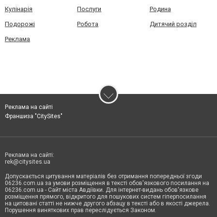
Кулінарія
Послуги
Родина
Подорожі
Робота
Дитячий розділ
Реклама
Реклама на сайті
Франшиза "CitySites"
Реклама на сайті:
rek@citysites.ua
Допускається цитування матеріалів без отримання попередньої згоди
06236.com.ua за умови розміщення в тексті обов'язкового посилання на
06236.com.ua - Сайт міста Авдіївки. Для інтернет-видань обов'язкове
розміщення прямого, відкритого для пошукових систем гіперпосилання
на цитовані статті не нижче другого абзацу в тексті або в якості джерела.
Порушення виняткових прав переслідується Законом.