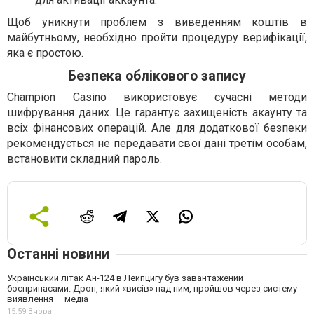
Щоб уникнути проблем з виведенням коштів в
майбутньому, необхідно пройти процедуру верифікації,
яка є простою.
Безпека облікового запису
Champion Casino використовує сучасні методи
шифрування даних. Це гарантує захищеність акаунту та
всіх фінансових операцій. Але для додаткової безпеки
рекомендується не передавати свої дані третім особам,
встановити складний пароль.
Останні новини
Український літак Ан-124 в Лейпцигу був завантажений
боєприпасами. Дрон, який «висів» над ним, пройшов через систему
виявлення — медіа
15:59,
Вчора