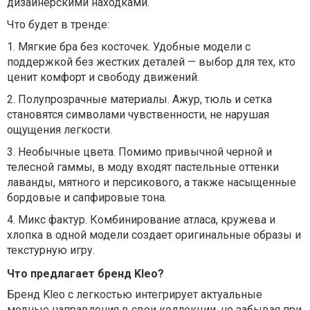
дизайнерскими находками.
Что будет в тренде:
1.
Мягкие бра без косточек. Удобные модели с
поддержкой без жестких деталей — выбор для тех, кто
ценит комфорт и свободу движений.
2.
Полупрозрачные материалы. Ажур, тюль и сетка
становятся символами чувственности, не нарушая
ощущения легкости.
3.
Необычные цвета. Помимо привычной черной и
телесной гаммы, в моду входят пастельные оттенки
лаванды, мятного и персикового, а также насыщенные
бордовые и сапфировые тона.
4.
Микс фактур. Комбинирование атласа, кружева и
хлопка в одной модели создает оригинальные образы и
текстурную игру.
Что предлагает бренд Kleo?
Бренд Kleo с легкостью интегрирует актуальные
модные направления в свои коллекции, не забывая при