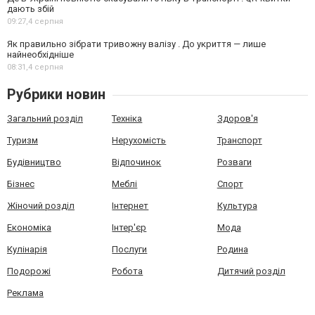
дають збій
09:27,
4 серпня
Як правильно зібрати тривожну валізу . До укриття — лише
найнеобхідніше
08:31,
4 серпня
Рубрики новин
Загальний розділ
Техніка
Здоров'я
Туризм
Нерухомість
Транспорт
Будівництво
Відпочинок
Розваги
Бізнес
Меблі
Спорт
Жіночий розділ
Інтернет
Культура
Економіка
Інтер'єр
Мода
Кулінарія
Послуги
Родина
Подорожі
Робота
Дитячий розділ
Реклама