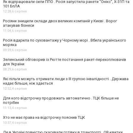
Як відпрацювали сили ППО . Росія запустила ракети "Онікс", Х-31П та
101 БпЛА
12:28,
6 серпня
Росіяни знищили склади двох великих компаній у Києві . Ворог
атакував бізнеси
11:04,
6 серпня
Росія вдарила по суховантажу у Чорному морі . Вбила українського
моряка
09:59,
6 серпня
Зеленський обговорив із Рютте постачання ракет-перехоплювачів
для України
08:29,
6 серпня
Які пільги можуть отримати люди з III групою інвалідності . Держава
надає більше, ніж здається
12:52,
4 серпня
Для кого відстрочку продовжать автоматично . ТЦК більше не
потрібен
11:13,
4 серпня
Хто не має права на відстрочку пояснив ТЦК
10:37,
4 серпня
Де в Україні повністю скасували готівку в транспорті . QR-квитки