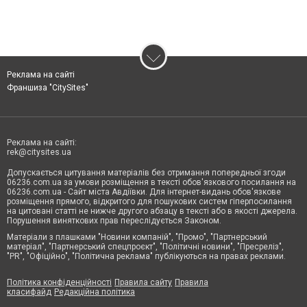
Реклама на сайті
Франшиза "CitySites"
Реклама на сайті:
rek@citysites.ua
Допускається цитування матеріалів без отримання попередньої згоди
06236.com.ua за умови розміщення в тексті обов'язкового посилання на
06236.com.ua - Сайт міста Авдіївки. Для інтернет-видань обов'язкове
розміщення прямого, відкритого для пошукових систем гіперпосилання
на цитовані статті не нижче другого абзацу в тексті або в якості джерела.
Порушення виняткових прав переслідується Законом.
Матеріали з плашками "Новини компаній", "Промо", "Партнерський
матеріал", "Партнерський спецпроєкт", "Політичні новини", "Пресреліз",
"PR", "Офіційно", "Політична реклама" публікуються на правах реклами.
Політика конфіденційності
Правила сайту
Правила
класифайд
Редакційна політика