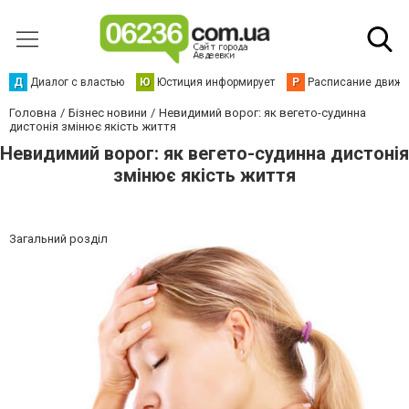
Д
Диалог с властью
Ю
Юстиция информирует
Р
Расписание движен
Головна
Бізнес новини
Невидимий ворог: як вегето-судинна
дистонія змінює якість життя
Невидимий ворог: як вегето-судинна дистонія
змінює якість життя
Загальний розділ