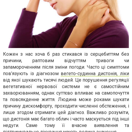
Кожен з нас хоча б раз стикався із серцебиттям без
причини, раптовим відчуттям тривоги чи
запамороченням після зміни погоди. Часто ці симптоми
пов’язують із діагнозом
вегето-судинна дистонія, ліки
від якої шукають тисячі людей. Це порушення регуляції
вегетативної нервової системи не є самостійним
захворюванням, однак суттєво впливає на самопочуття
та повсякденне життя. Людина може роками шукати
причину дискомфорту, проходити численні обстеження, і
лише згодом отримати цей діагноз. Важливо розуміти,
що дистонія має багато облич і часто маскується під інші
недуги. Саме тому її вчасне виявлення та
підтримувальне лікування мають велике значення.