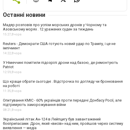
Останні новини
Мадяр розповів про успіхи морських дронів у Чорному та
Азовському морях . 12 уражених суден за тиждень
15:27,
Вчора
Reuters - Демократи США готують новий удар по Трампу, і це не
імпічмент
14:22,
Вчора
У Німеччині помітили підозрілі дрони над базою, де ремонтують
Patriot
12:59,
Вчора
Що краще обрати сьогодні . Відстрочка по догляду чи бронювання
на роботі
11:35,
Вчора
Опитування КМІС - 60% українців проти передачі Донбасу Росії, але
підтримують заморожування війни
08:21,
Вчора
Український літак Ан-124 в Лейпцигу був завантажений
боєприпасами. Дрон, який «висів» над ним, пройшов через систему
виявлення — медіа