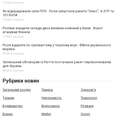
15:59,
6 серпня
Як відпрацювали сили ППО . Росія запустила ракети "Онікс", Х-31П та
101 БпЛА
12:28,
6 серпня
Росіяни знищили склади двох великих компаній у Києві . Ворог
атакував бізнеси
11:04,
6 серпня
Росія вдарила по суховантажу у Чорному морі . Вбила українського
моряка
09:59,
6 серпня
Зеленський обговорив із Рютте постачання ракет-перехоплювачів
для України
08:29,
6 серпня
Рубрики новин
Загальний розділ
Техніка
Здоров'я
Туризм
Нерухомість
Транспорт
Будівництво
Відпочинок
Розваги
Бізнес
Меблі
Спорт