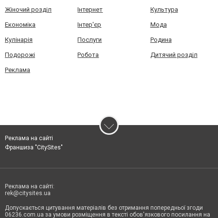
Жіночий розділ
Інтернет
Культура
Економіка
Інтер'єр
Мода
Кулінарія
Послуги
Родина
Подорожі
Робота
Дитячий розділ
Реклама
Реклама на сайті
Франшиза "CitySites"
Реклама на сайті:
rek@citysites.ua
Допускається цитування матеріалів без отримання попередньої згоди
06236.com.ua за умови розміщення в тексті обов'язкового посилання на