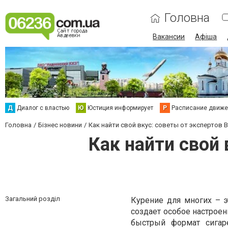
Головна
Вакансии
Афіша
Д
Диалог с властью
Ю
Юстиция информирует
Р
Расписание движен
Головна
Бізнес новини
Как найти свой вкус: советы от экспертов
Как найти свой 
Загальний розділ
Курение для многих – э
создает особое настроен
быстрый формат сигар