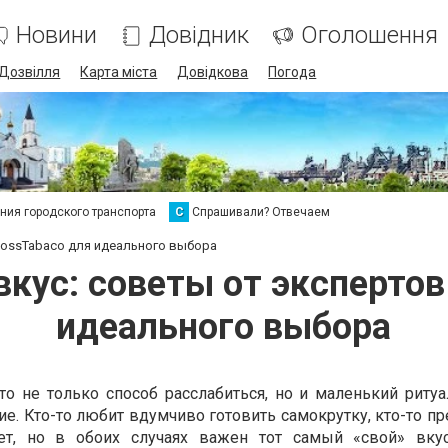
Новини
Довідник
Оголошення
Дозвілля
Карта міста
Довідкова
Погода
ия городского транспорта
С
Спрашивали? Отвечаем
 BossTabaco для идеального выбора
вкус: советы от эксперто
идеального выбора
то не только способ расслабиться, но и маленький ритуа
ие. Кто-то любит вдумчиво готовить самокрутку, кто-то п
ет, но в обоих случаях важен тот самый «свой» вкус