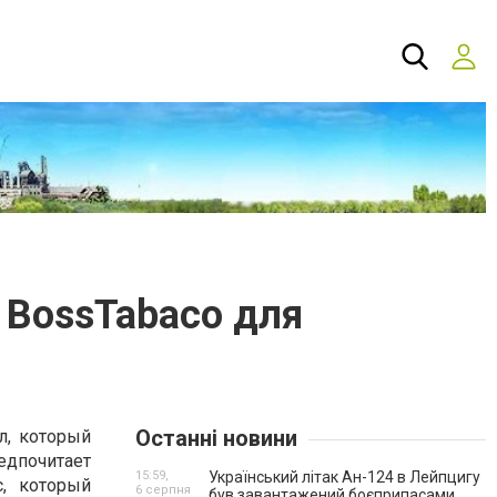
в BossTabaco для
Останні новини
л, который
редпочитает
15:59,
Український літак Ан-124 в Лейпцигу
, который
6 серпня
був завантажений боєприпасами.