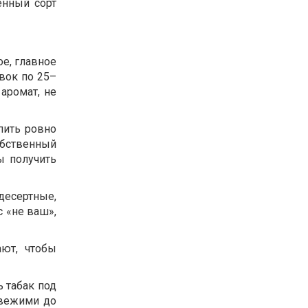
енный сорт
ое, главное
вок по 25–
аромат, не
пить ровно
обственный
ы получить
десертные,
с «не ваш»,
ют, чтобы
ь табак под
свежими до