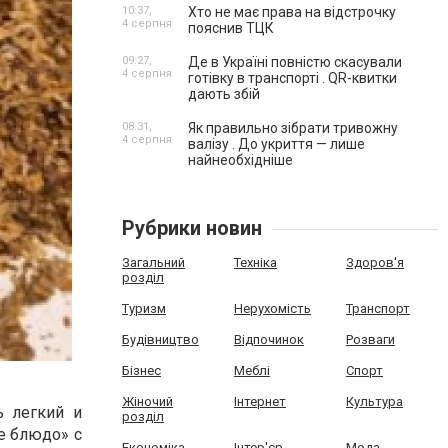
10:37,
Хто не має права на відстрочку
4 серпня
пояснив ТЦК
09:27,
Де в Україні повністю скасували
4 серпня
готівку в транспорті . QR-квитки
дають збій
08:31,
Як правильно зібрати тривожну
4 серпня
валізу . До укриття — лише
найнеобхідніше
Рубрики новин
Загальний
Техніка
Здоров'я
розділ
Туризм
Нерухомість
Транспорт
Будівництво
Відпочинок
Розваги
Бізнес
Меблі
Спорт
Жіночий
Інтернет
Культура
ь легкий и
розділ
е блюдо» с
Економіка
Інтер'єр
Мода