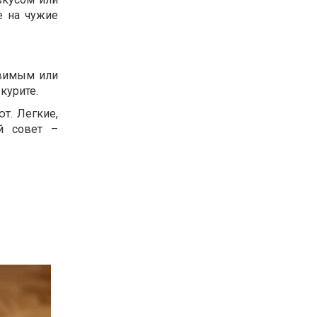
е на чужие
овимым или
курите.
т. Легкие,
й совет –