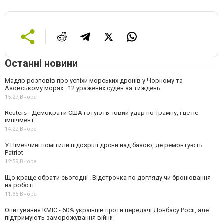
Останні новини
Мадяр розповів про успіхи морських дронів у Чорному та
Азовському морях . 12 уражених суден за тиждень
15:27,
Вчора
Reuters - Демократи США готують новий удар по Трампу, і це не
імпічмент
14:22,
Вчора
У Німеччині помітили підозрілі дрони над базою, де ремонтують
Patriot
12:59,
Вчора
Що краще обрати сьогодні . Відстрочка по догляду чи бронювання
на роботі
11:35,
Вчора
Опитування КМІС - 60% українців проти передачі Донбасу Росії, але
підтримують заморожування війни