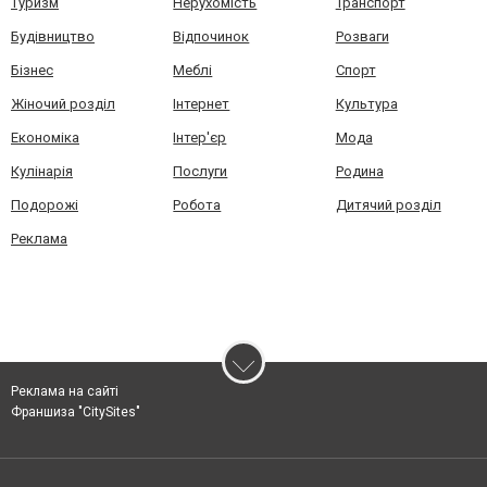
Туризм
Нерухомість
Транспорт
Будівництво
Відпочинок
Розваги
Бізнес
Меблі
Спорт
Жіночий розділ
Інтернет
Культура
Економіка
Інтер'єр
Мода
Кулінарія
Послуги
Родина
Подорожі
Робота
Дитячий розділ
Реклама
Реклама на сайті
Франшиза "CitySites"