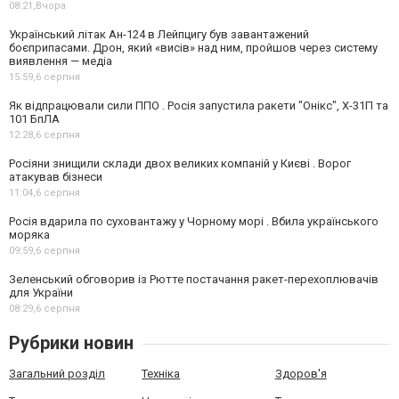
08:21,
Вчора
Український літак Ан-124 в Лейпцигу був завантажений
боєприпасами. Дрон, який «висів» над ним, пройшов через систему
виявлення — медіа
15:59,
6 серпня
Як відпрацювали сили ППО . Росія запустила ракети "Онікс", Х-31П та
101 БпЛА
12:28,
6 серпня
Росіяни знищили склади двох великих компаній у Києві . Ворог
атакував бізнеси
11:04,
6 серпня
Росія вдарила по суховантажу у Чорному морі . Вбила українського
моряка
09:59,
6 серпня
Зеленський обговорив із Рютте постачання ракет-перехоплювачів
для України
08:29,
6 серпня
Рубрики новин
Загальний розділ
Техніка
Здоров'я