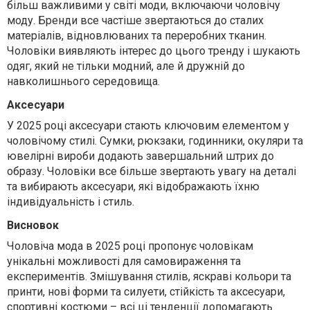
більш важливими у світі моди, включаючи чоловічу
моду. Бренди все частіше звертаються до сталих
матеріалів, відновлюваних та переробних тканин.
Чоловіки виявляють інтерес до цього тренду і шукають
одяг, який не тільки модний, але й дружній до
навколишнього середовища.
Аксесуари
У 2025 році аксесуари стають ключовим елементом у
чоловічому стилі. Сумки, рюкзаки, годинники, окуляри та
ювелірні вироби додають завершальний штрих до
образу. Чоловіки все більше звертають увагу на деталі
та вибирають аксесуари, які відображають їхню
індивідуальність і стиль.
Висновок
Чоловіча мода в 2025 році пропонує чоловікам
унікальні можливості для самовираження та
експериментів. Змішування стилів, яскраві кольори та
принти, нові форми та силуети, стійкість та аксесуари,
спортивні костюми
– всі ці тенденції допомагають