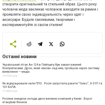
створити оригінальний та стильний образ. Цього року
чоловіча мода закликає чоловіків виходити за рамки і
проявляти свою індивідуальність через одяг і
аксесуари. Будьте сміливими, творчими і
експериментуйте зі своїм стилем!
Останні новини
Український літак Ан-124 в Лейпцигу був завантажений
боєприпасами. Дрон, який «висів» над ним, пройшов через систему
виявлення — медіа
15:59,
Вчора
Як відпрацювали сили ППО . Росія запустила ракети "Онікс", Х-31П та
101 БпЛА
12:28,
Вчора
Росіяни знищили склади двох великих компаній у Києві . Ворог
атакував бізнеси