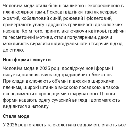
Чоловіча мода стала більш сміливою і експресивною в
плані колірної гами. Яскраві відтінки, такі як яскраво-
жовтий, кобальтовий синій, рожевий і фіолетовий,
привертають увагу і додають грайливості до чоловічих
нарядів. Крім того, принти, включаючи квіткові, графічні
та геометричні мотиви, стали популярними, даючи
можливість виразити індивідуальність і творчий підхід
до стилю.
Нові форми і силуети
Чоловіча мода в 2025 році досліджує нові форми і
силуети, звільняючись від традиційних обмежень.
Приклади включають об'ємні піджаки з широкими
плечима, широкі штани з високою посадкою, а також
експерименти з пропорціями і шаруватістю. Ці нові
форми надають одягу сучасний вигляд і допомагають
виділитися з натовпу.
Стала мода
У 2025 році сталість та екологічна свідомість стають все