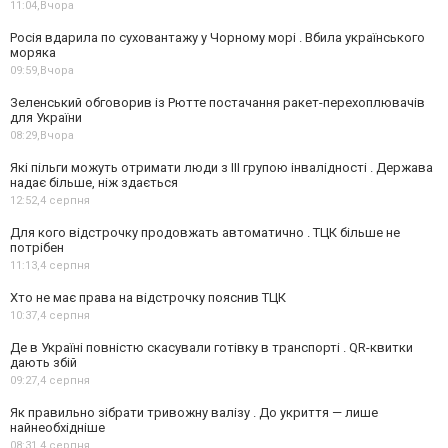
11:04,
Вчора
Росія вдарила по суховантажу у Чорному морі . Вбила українського
моряка
09:59,
Вчора
Зеленський обговорив із Рютте постачання ракет-перехоплювачів
для України
08:29,
Вчора
Які пільги можуть отримати люди з III групою інвалідності . Держава
надає більше, ніж здається
12:52,
4 серпня
Для кого відстрочку продовжать автоматично . ТЦК більше не
потрібен
11:13,
4 серпня
Хто не має права на відстрочку пояснив ТЦК
10:37,
4 серпня
Де в Україні повністю скасували готівку в транспорті . QR-квитки
дають збій
09:27,
4 серпня
Як правильно зібрати тривожну валізу . До укриття — лише
найнеобхідніше
08:31,
4 серпня