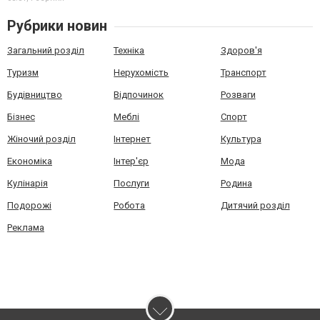
Рубрики новин
Загальний розділ
Техніка
Здоров'я
Туризм
Нерухомість
Транспорт
Будівництво
Відпочинок
Розваги
Бізнес
Меблі
Спорт
Жіночий розділ
Інтернет
Культура
Економіка
Інтер'єр
Мода
Кулінарія
Послуги
Родина
Подорожі
Робота
Дитячий розділ
Реклама