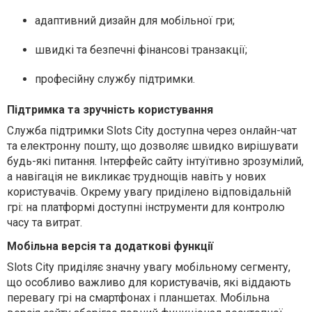
адаптивний дизайн для мобільної гри;
швидкі та безпечні фінансові транзакції;
професійну службу підтримки.
Підтримка та зручність користування
Служба підтримки Slots City доступна через онлайн-чат
та електронну пошту, що дозволяє швидко вирішувати
будь-які питання. Інтерфейс сайту інтуїтивно зрозумілий,
а навігація не викликає труднощів навіть у нових
користувачів. Окрему увагу приділено відповідальній
грі: на платформі доступні інструменти для контролю
часу та витрат.
Мобільна версія та додаткові функції
Slots City приділяє значну увагу мобільному сегменту,
що особливо важливо для користувачів, які віддають
перевагу грі на смартфонах і планшетах. Мобільна