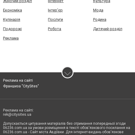
Жіночий розділ
Інтернет
Культура
Економіка
Інтер'єр
Мода
Кулінарія
Послуги
Родина
Подорожі
Робота
Дитячий розділ
Реклама
Реклама на сайті
Франшиза "CitySites"
Реклама на сайті:
rek@citysites.ua
Допускається цитування матеріалів без отримання попередньої згоди
06236.com.ua за умови розміщення в тексті обов'язкового посилання на
06236.com.ua - Сайт міста Авдіївки. Для інтернет-видань обов'язкове