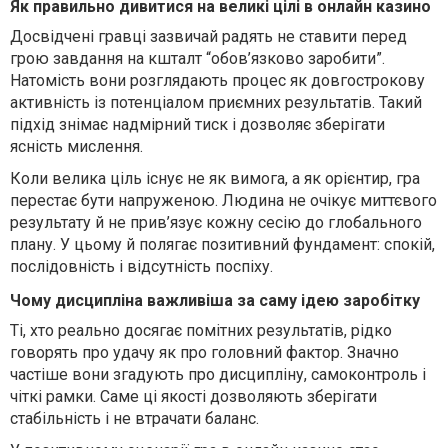
Як правильно дивитися на великі цілі в онлайн казино
Досвідчені гравці зазвичай радять не ставити перед
грою завдання на кшталт “обов’язково заробити”.
Натомість вони розглядають процес як довгострокову
активність із потенціалом приємних результатів. Такий
підхід знімає надмірний тиск і дозволяє зберігати
ясність мислення.
Коли велика ціль існує не як вимога, а як орієнтир, гра
перестає бути напруженою. Людина не очікує миттєвого
результату й не прив’язує кожну сесію до глобального
плану. У цьому й полягає позитивний фундамент: спокій,
послідовність і відсутність поспіху.
Чому дисципліна важливіша за саму ідею заробітку
Ті, хто реально досягає помітних результатів, рідко
говорять про удачу як про головний фактор. Значно
частіше вони згадують про дисципліну, самоконтроль і
чіткі рамки. Саме ці якості дозволяють зберігати
стабільність і не втрачати баланс.