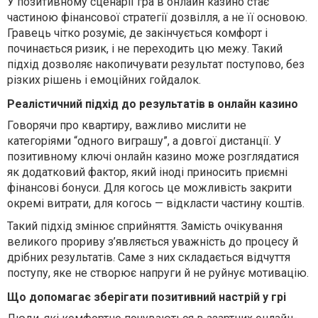
У позитивному сценарії гра в онлайн казино стає
частиною фінансової стратегії дозвілля, а не її основою.
Гравець чітко розуміє, де закінчується комфорт і
починається ризик, і не переходить цю межу. Такий
підхід дозволяє накопичувати результат поступово, без
різких рішень і емоційних гойдалок.
Реалістичний підхід до результатів в онлайн казино
Говорячи про квартиру, важливо мислити не
категоріями “одного виграшу”, а довгої дистанції. У
позитивному ключі онлайн казино може розглядатися
як додатковий фактор, який іноді приносить приємні
фінансові бонуси. Для когось це можливість закрити
окремі витрати, для когось — відкласти частину коштів.
Такий підхід змінює сприйняття. Замість очікування
великого прориву з’являється уважність до процесу й
дрібних результатів. Саме з них складається відчуття
поступу, яке не створює напруги й не руйнує мотивацію.
Що допомагає зберігати позитивний настрій у грі