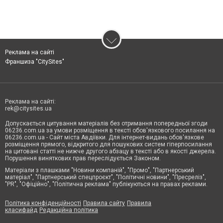
Реклама на сайті
Франшиза "CitySites"
Реклама на сайті:
rek@citysites.ua
Допускається цитування матеріалів без отримання попередньої згоди
06236.com.ua за умови розміщення в тексті обов'язкового посилання на
06236.com.ua - Сайт міста Авдіївки. Для інтернет-видань обов'язкове
розміщення прямого, відкритого для пошукових систем гіперпосилання
на цитовані статті не нижче другого абзацу в тексті або в якості джерела.
Порушення виняткових прав переслідується Законом.
Матеріали з плашками "Новини компаній", "Промо", "Партнерський
матеріал", "Партнерський спецпроєкт", "Політичні новини", "Пресреліз",
"PR", "Офіційно", "Політична реклама" публікуються на правах реклами.
Політика конфіденційності
Правила сайту
Правила
класифайд
Редакційна політика