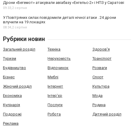
Дрони «Бегемот» атакували авіабазу «Енгельс-2» і НПЗ у Саратові
09:33,
2 серпня
У Повітряних силах повідомили деталі нічної атаки . 24 дрони
влучили на 19 локаціях
08:34,
2 серпня
Рубрики новин
Загальний розділ
Техніка
Здоров'я
Туризм
Нерухомість
Транспорт
Будівництво
Відпочинок
Розваги
Бізнес
Меблі
Спорт
Жіночий розділ
Інтернет
Культура
Економіка
Інтер'єр
Мода
Кулінарія
Послуги
Родина
Подорожі
Робота
Дитячий розділ
Реклама