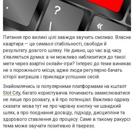
Питання про великі цілі завжди звучить сміливо. Власна
квартира — це символ стабільності, свободи й
результату довгого шляху. Не дивно, що час від часу
з’являється думка: а чи можливо наблизитися до такої
мети через азартні онлайн-ігри? Інтерес до теми виникає
не з порожнього місця, адже люди регулярно бачать
історії виграшів і приклади успішних сесій.
Знайомлячись із популярними платформами на кшталт
Slot City
, багато користувачів починають замислюватися
не лише про розвагу, а й про потенціал. Важливо одразу
сказати: мова тут не про чарівну кнопку чи швидкий
шлях, а про поєднання досвіду, підходу, дисципліни та
здорового ставлення до процесу. Саме в такому ракурсі
тема може звучати позитивно й тверезо.