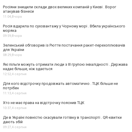
Росіяни знищили склади двох великих компаній у Києві . Ворог
атакував бізнеси
11:04,
Вчора
Росія вдарила по суховантажу у Чорному морі . Вбила українського
моряка
09:59,
Вчора
Зеленський обговорив із Рютте постачання ракет-перехоплювачів
для України
08:29,
Вчора
Які пільги можуть отримати люди з III групою інвалідності . Держава
надає більше, ніж здається
12:52,
4 серпня
Для кого відстрочку продовжать автоматично . ТЦК більше не
потрібен
11:13,
4 серпня
Хто не має права на відстрочку пояснив ТЦК
10:37,
4 серпня
Де в Україні повністю скасували готівку в транспорті . QR-квитки
дають збій
09:27,
4 серпня