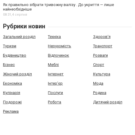
Як правильно зібрати тривожну валізу . До укриття — лише
найнеобхідніше
08:31,
4 серпня
Рубрики новин
Загальний розділ
Техніка
Здоров'я
Туризм
Нерухомість
Транспорт
Будівництво
Відпочинок
Розваги
Бізнес
Меблі
Спорт
Жіночий розділ
Інтернет
Культура
Економіка
Інтер'єр
Мода
Кулінарія
Послуги
Родина
Подорожі
Робота
Дитячий розділ
Реклама