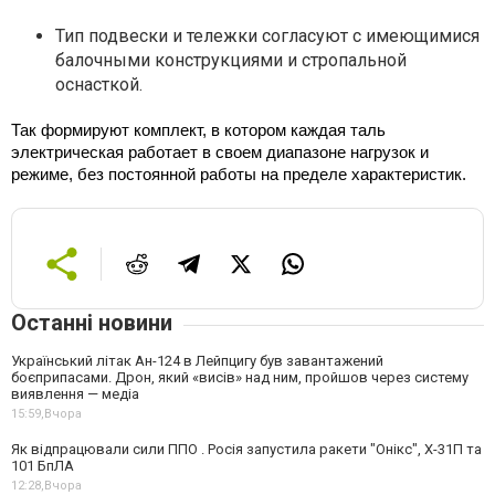
Тип подвески и тележки согласуют с имеющимися
балочными конструкциями и стропальной
оснасткой.
Так формируют комплект, в котором каждая таль 
электрическая работает в своем диапазоне нагрузок и 
режиме, без постоянной работы на пределе характеристик.
Останні новини
Український літак Ан-124 в Лейпцигу був завантажений
боєприпасами. Дрон, який «висів» над ним, пройшов через систему
виявлення — медіа
15:59,
Вчора
Як відпрацювали сили ППО . Росія запустила ракети "Онікс", Х-31П та
101 БпЛА
12:28,
Вчора