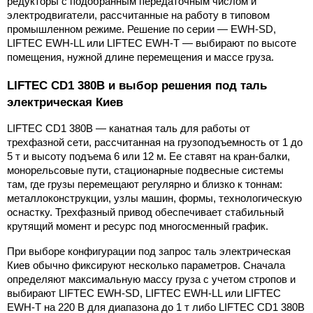
редукторы с подобранным передаточным числом и 
электродвигатели, рассчитанные на работу в типовом 
промышленном режиме. Решение по серии — EWH-SD, 
LIFTEC EWH-LL или LIFTEC EWH-T — выбирают по высоте 
помещения, нужной длине перемещения и массе груза.
LIFTEC CD1 380В и выбор решения под таль 
электрическая Киев
LIFTEC CD1 380В — канатная таль для работы от 
трехфазной сети, рассчитанная на грузоподъемность от 1 до 
5 т и высоту подъема 6 или 12 м. Ее ставят на кран-балки, 
монорельсовые пути, стационарные подвесные системы 
там, где грузы перемещают регулярно и близко к тоннам: 
металлоконструкции, узлы машин, формы, технологическую 
оснастку. Трехфазный привод обеспечивает стабильный 
крутящий момент и ресурс под многосменный график.
При выборе конфигурации под запрос таль электрическая 
Киев обычно фиксируют несколько параметров. Сначала 
определяют максимальную массу груза с учетом стропов и 
выбирают LIFTEC EWH-SD, LIFTEC EWH-LL или LIFTEC 
EWH-T на 220 В для диапазона до 1 т либо LIFTEC CD1 380В 