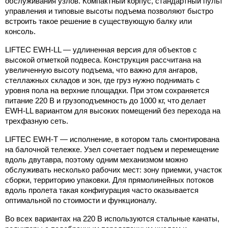
обслуживания узлов. Компактный корпус, стандартный пульт 
управления и типовые высоты подъема позволяют быстро 
встроить такое решение в существующую балку или 
консоль.
LIFTEC EWH-LL — удлиненная версия для объектов с 
высокой отметкой подвеса. Конструкция рассчитана на 
увеличенную высоту подъема, что важно для ангаров, 
стеллажных складов и зон, где груз нужно поднимать с 
уровня пола на верхние площадки. При этом сохраняется 
питание 220 В и грузоподъемность до 1000 кг, что делает 
EWH-LL вариантом для высоких помещений без перехода на 
трехфазную сеть.
LIFTEC EWH-T — исполнение, в котором таль смонтирована 
на балочной тележке. Узел сочетает подъем и перемещение 
вдоль двутавра, поэтому одним механизмом можно 
обслуживать несколько рабочих мест: зону приемки, участок 
сборки, территорию упаковки. Для прямолинейных потоков 
вдоль пролета такая конфигурация часто оказывается 
оптимальной по стоимости и функционалу.
Во всех вариантах на 220 В используются стальные канаты, 