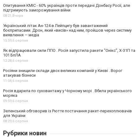
Опитування КМІС - 60% українців проти передачі Донбасу Росії, але
підтримують заморожування війни
08:21,
Вчора
Український літак Ан-124 в Лейпцигу був завантажений
боєприпасами. Дрон, який «висів» над ним, пройшов через систему
виявлення — медіа
15:59,
6 серпня
Як відпрацювали сили ППО . Росія запустила ракети "Онікс", Х-31П та
101 БпЛА
12:28,
6 серпня
Росіяни знищили склади двох великих компаній у Києві . Ворог
атакував бізнеси
11:04,
6 серпня
Росія вдарила по суховантажу у Чорному морі . Вбила українського
моряка
09:59,
6 серпня
Зеленський обговорив із Рютте постачання ракет-перехоплювачів
для України
08:29,
6 серпня
Рубрики новин