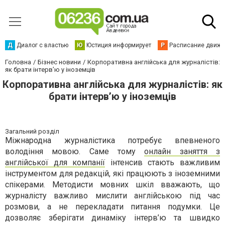
Д
Диалог с властью
Ю
Юстиция информирует
Р
Расписание движен
Головна
Бізнес новини
Корпоративна англійська для журналістів:
як брати інтерв’ю у іноземців
Корпоративна англійська для журналістів: як
брати інтерв’ю у іноземців
Загальний розділ
Міжнародна журналістика потребує впевненого
володіння мовою. Саме тому
онлайн заняття з
англійської для компанії
інтенсив стають важливим
інструментом для редакцій, які працюють з іноземними
спікерами. Методисти мовних шкіл вважають, що
журналісту важливо мислити англійською під час
розмови, а не перекладати питання подумки. Це
дозволяє зберігати динаміку інтерв’ю та швидко