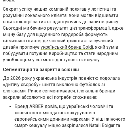
Секрет успіху наших компаній полягав у логістиці та
розумінні локального клієнта: вони могли відшивати
нові колекції за тижні, адаптуючись до запитів ринку.
Сьогодні ми бачимо результат цієї трансформації, адже
міцну базу для щоденного гардероба формують
вітчизняні гіганти, де якісний трикотаж та сучасний
дизайн пропонує
український бренд Goldi
, який зумів
побудувати потужне виробництво та стати народним
улюбленцем у сегменті доступного кежуалу.
Сегментація та закриття всіх ніш
До 2026 року українська індустрія повністю подолала
«дитячу хворобу» шиття виключно футболок зі
слоганами. Ринок сегментувався, і локальні бренди
закрили абсолютно всі потреби споживача:
Бренд ARBER довів, що українські чоловічі та
жіночі костюми здатні конкурувати з
європейськими донними марками. У ніші жіночого
смарт-кежуалу міцно закріпилися Natali Bolgar та