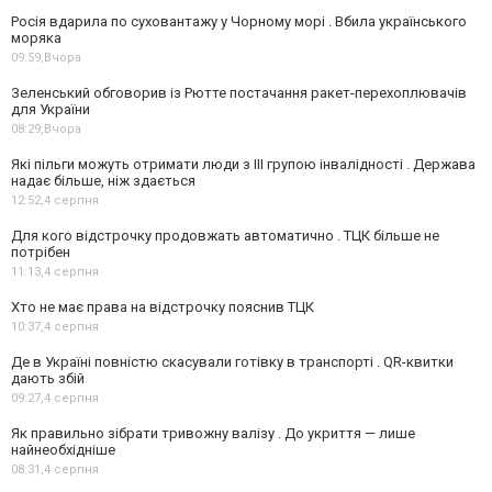
Росія вдарила по суховантажу у Чорному морі . Вбила українського
моряка
09:59,
Вчора
Зеленський обговорив із Рютте постачання ракет-перехоплювачів
для України
08:29,
Вчора
Які пільги можуть отримати люди з III групою інвалідності . Держава
надає більше, ніж здається
12:52,
4 серпня
Для кого відстрочку продовжать автоматично . ТЦК більше не
потрібен
11:13,
4 серпня
Хто не має права на відстрочку пояснив ТЦК
10:37,
4 серпня
Де в Україні повністю скасували готівку в транспорті . QR-квитки
дають збій
09:27,
4 серпня
Як правильно зібрати тривожну валізу . До укриття — лише
найнеобхідніше
08:31,
4 серпня