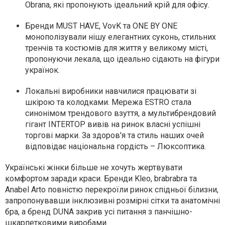
Obrana, які пропонують ідеальний крій для офісу.
Бренди MUST HAVE, VovK та ONE BY ONE
монополізували нішу елегантних суконь, стильних
тренчів та костюмів для життя у великому місті,
пропонуючи лекала, що ідеально сідають на фігури
українок.
Локальні виробники навчилися працювати зі
шкірою та колодками. Мережа ESTRO стала
синонімом трендового взуття, а мультибрендовий
гігант INTERTOP вивів на ринок власні успішні
торгові марки. За здоров'я та стиль наших очей
відповідає національна гордість – Люксоптика.
Українські жінки більше не хочуть жертвувати
комфортом заради краси. Бренди Kleo, brabrabra та
Anabel Arto повністю перекроїли ринок спідньої білизни,
запропонувавши інклюзивні розмірні сітки та анатомічні
бра, а бренд DUNA закрив усі питання з панчішно-
шкарпетковими виробами.