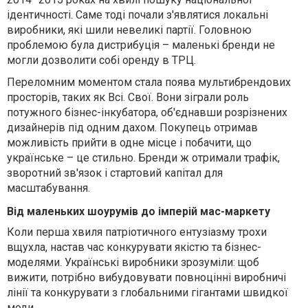
ідентичності. Саме тоді почали з'являтися локальні
виробники, які шили невеликі партії. Головною
проблемою була дистрибуція – маленькі бренди не
могли дозволити собі оренду в ТРЦ.
Переломним моментом стала поява мультибрендових
просторів, таких як Всі. Свої. Вони зіграли роль
потужного бізнес-інкубатора, об'єднавши розрізнених
дизайнерів під одним дахом. Покупець отримав
можливість прийти в одне місце і побачити, що
українське – це стильно. Бренди ж отримали трафік,
зворотний зв'язок і стартовий капітал для
масштабування.
Від маленьких шоурумів до імперій мас-маркету
Коли перша хвиля патріотичного ентузіазму трохи
вщухла, настав час конкурувати якістю та бізнес-
моделями. Українські виробники зрозуміли: щоб
вижити, потрібно вибудовувати повноцінні виробничі
лінії та конкурувати з глобальними гігантами швидкої
моди.