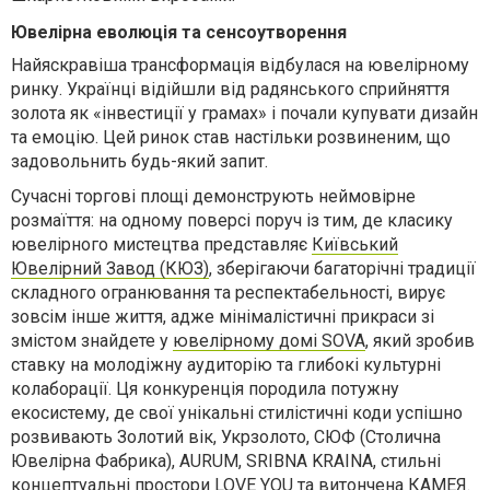
Ювелірна еволюція та сенсоутворення
Найяскравіша трансформація відбулася на ювелірному
ринку. Українці відійшли від радянського сприйняття
золота як «інвестиції у грамах» і почали купувати дизайн
та емоцію. Цей ринок став настільки розвиненим, що
задовольнить будь-який запит.
Сучасні торгові площі демонструють неймовірне
розмаїття: на одному поверсі поруч із тим, де класику
ювелірного мистецтва представляє
Київський
Ювелірний Завод (КЮЗ)
, зберігаючи багаторічні традиції
складного огранювання та респектабельності, вирує
зовсім інше життя, адже мінімалістичні прикраси зі
змістом знайдете у
ювелірному домі SOVA
, який зробив
ставку на молодіжну аудиторію та глибокі культурні
колаборації. Ця конкуренція породила потужну
екосистему, де свої унікальні стилістичні коди успішно
розвивають Золотий вік, Укрзолото, СЮФ (Столична
Ювелірна Фабрика), AURUM, SRIBNA KRAINA, стильні
концептуальні простори LOVE YOU та витончена КАМЕЯ.