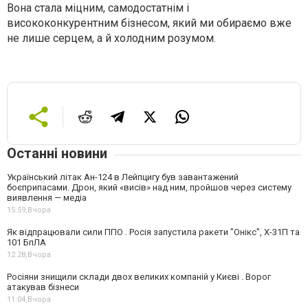
Вона стала міцним, самодостатнім і
висококонкурентним бізнесом, який ми обираємо вже
не лише серцем, а й холодним розумом.
Останні новини
Український літак Ан-124 в Лейпцигу був завантажений
боєприпасами. Дрон, який «висів» над ним, пройшов через систему
виявлення — медіа
15:59,
Вчора
Як відпрацювали сили ППО . Росія запустила ракети "Онікс", Х-31П та
101 БпЛА
12:28,
Вчора
Росіяни знищили склади двох великих компаній у Києві . Ворог
атакував бізнеси
11:04,
Вчора