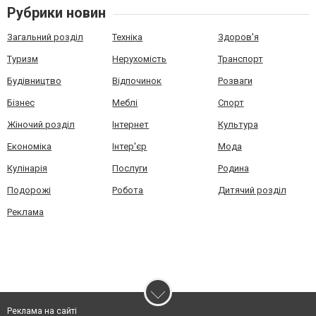
Рубрики новин
Загальний розділ
Техніка
Здоров'я
Туризм
Нерухомість
Транспорт
Будівництво
Відпочинок
Розваги
Бізнес
Меблі
Спорт
Жіночий розділ
Інтернет
Культура
Економіка
Інтер'єр
Мода
Кулінарія
Послуги
Родина
Подорожі
Робота
Дитячий розділ
Реклама
Реклама на сайті