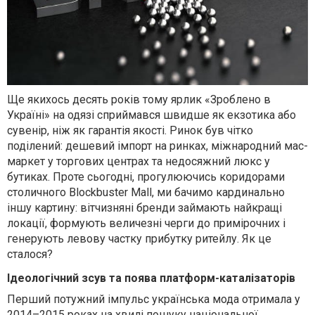
Ще якихось десять років тому ярлик «Зроблено в
Україні» на одязі сприймався швидше як екзотика або
сувенір, ніж як гарантія якості. Ринок був чітко
поділений: дешевий імпорт на ринках, міжнародний мас-
маркет у торгових центрах та недосяжний люкс у
бутиках. Проте сьогодні, прогулюючись коридорами
столичного Blockbuster Mall, ми бачимо кардинально
іншу картину: вітчизняні бренди займають найкращі
локації, формують величезні черги до примірочних і
генерують левову частку прибутку ритейлу. Як це
сталося?
Ідеологічний зсув та поява платформ-каталізаторів
Перший потужний імпульс українська мода отримала у
2014–2015 роках на хвилі пошуку національної