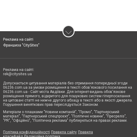
Реклама на сайті
Франшиза "CitySites"
Реклама на сайті:
rek@citysites.ua
Допускається цитування матеріалів без отримання попередньої згоди
06236.com.ua за умови розміщення в тексті обов'язкового посилання на
06236.com.ua - Сайт міста Авдіївки. Для інтернет-видань обов'язкове
розміщення прямого, відкритого для пошукових систем гіперпосилання
на цитовані статті не нижче другого абзацу в тексті або в якості джерела.
Порушення виняткових прав переслідується Законом.
Матеріали з плашками "Новини компаній", "Промо", "Партнерський
матеріал", "Партнерський спецпроєкт", "Політичні новини", "Пресреліз",
"PR", "Офіційно", "Політична реклама" публікуються на правах реклами.
Політика конфіденційності
Правила сайту
Правила
класифайд
Редакційна політика