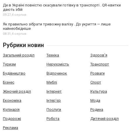
Де в Україні повністю скасували готівку в транспорті . QR-квитки
дають збій
09:27,
4 серпня
Як правильно зібрати тривожну валізу . До укриття — лише
найнеобхідніше
08:31,
4 серпня
Рубрики новин
Загальний розділ
Техніка
Здоров'я
Туризм
Нерухомість
Транспорт
Будівництво
Відпочинок
Розваги
Бізнес
Меблі
Спорт
Жіночий розділ
Інтернет
Культура
Економіка
Інтер'єр
Мода
Кулінарія
Послуги
Родина
Подорожі
Робота
Дитячий розділ
Реклама