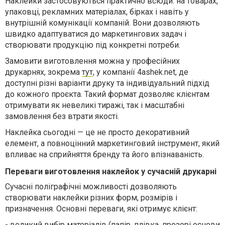
Наклейки застосовуються практично всюди: на товарах,
упаковці, рекламних матеріалах, бірках і навіть у
внутрішній комунікації компаній. Вони дозволяють
швидко адаптуватися до маркетингових задач і
створювати продукцію під конкретні потреби.
Замовити виготовлення можна у професійних
друкарнях, зокрема
тут
, у компанії 4ashek.net, де
доступні різні варіанти друку та індивідуальний підхід
до кожного проєкта. Такий формат дозволяє клієнтам
отримувати як невеликі тиражі, так і масштабні
замовлення без втрати якості.
Наклейка сьогодні — це не просто декоративний
елемент, а повноцінний маркетинговий інструмент, який
впливає на сприйняття бренду та його впізнаваність.
Переваги виготовлення наклейок у сучасній друкарні
Сучасні поліграфічні можливості дозволяють
створювати наклейки різних форм, розмірів і
призначення. Основні переваги, які отримує клієнт:
-
великий вибір матеріалів (папір, плівка, прозорі основи