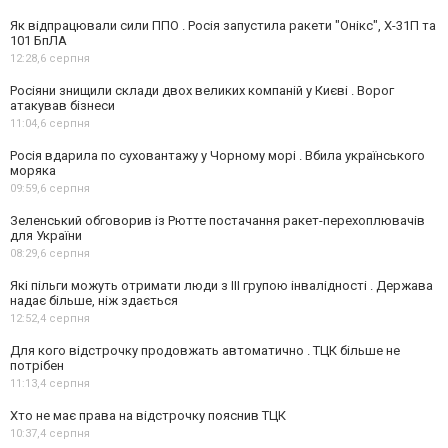
Як відпрацювали сили ППО . Росія запустила ракети "Онікс", Х-31П та
101 БпЛА
12:28,
6 серпня
Росіяни знищили склади двох великих компаній у Києві . Ворог
атакував бізнеси
11:04,
6 серпня
Росія вдарила по суховантажу у Чорному морі . Вбила українського
моряка
09:59,
6 серпня
Зеленський обговорив із Рютте постачання ракет-перехоплювачів
для України
08:29,
6 серпня
Які пільги можуть отримати люди з III групою інвалідності . Держава
надає більше, ніж здається
12:52,
4 серпня
Для кого відстрочку продовжать автоматично . ТЦК більше не
потрібен
11:13,
4 серпня
Хто не має права на відстрочку пояснив ТЦК
10:37,
4 серпня