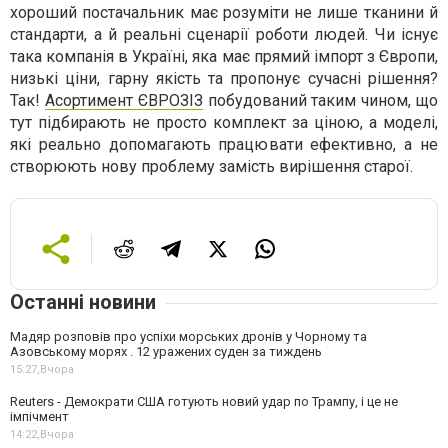
хороший постачальник має розуміти не лише тканини й
стандарти, а й реальні сценарії роботи людей. Чи існує
така компанія в Україні, яка має прямий імпорт з Європи,
низькі ціни, гарну якість та пропонує сучасні рішення?
Так!
Асортимент ЄВРОЗІЗ
побудований таким чином, що
тут підбирають не просто комплект за ціною, а моделі,
які реально допомагають працювати ефективно, а не
створюють нову проблему замість вирішення старої.
Останні новини
Мадяр розповів про успіхи морських дронів у Чорному та
Азовському морях . 12 уражених суден за тиждень
15:27,
Вчора
Reuters - Демократи США готують новий удар по Трампу, і це не
імпічмент
14:22,
Вчора