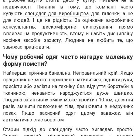
а робоче взуття стоїть десь у кутку. Питання не в
невдячності. Питання в тому, що компанії часто
купують
спецодяг для виробництва
для галочки, а не
для людей. І це не рідкість. За оцінками виробничих
консультантів, дискомфортне екіпірування прямо
впливає на продуктивність, втому й навіть дисципліну
носіння засобів захисту. Людина не любить те, що
заважає працювати.
Чому робочий одяг часто нагадує маленьку
форму помсти?
Найперша причина банальна. Неправильний крій. Якщо
працівник не може нормально нахилитися, підняти руки,
присісти або залізти на техніку без відчуття боротьби з
тканиною, ненависть народжується дуже швидко.
Людина за активну зміну може пройти і 10 км, десятки
разів змінити положення тіла, працювати в незручних
позах. Якщо захисний одяг цьому заважає, він
автоматично стає ворогом.
Старий підхід до спецодягу часто виглядав просто.