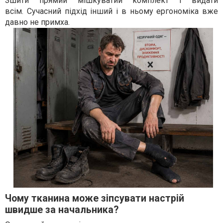
Зшити прямий мішкуватий комплект і видати
всім. Сучасний підхід інший і в ньому ергономіка вже
давно не примха.
Чому тканина може зіпсувати настрій
швидше за начальника?