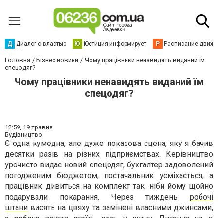
Д
Диалог с властью
Ю
Юстиция информирует
Р
Расписание движен
Головна
Бізнес новини
Чому працівники ненавидять виданий їм
спецодяг?
Чому працівники ненавидять виданий їм
спецодяг?
12:59,
19 травня
Будівництво
Є одна кумедна, але дуже показова сцена, яку я бачив
десятки разів на різних підприємствах. Керівництво
урочисто видає новий спецодяг, бухгалтер задоволений
погодженим бюджетом, постачальник усміхається, а
працівник дивиться на комплект так, ніби йому щойно
подарували покарання. Через тиждень
робочі
штани
висять на цвяху та замінені власними джинсами,