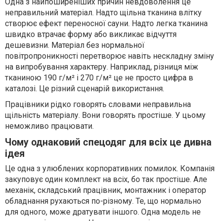
Одна з найпоширеніших причин невдоволення це
неправильний матеріал. Надто щільна тканина влітку
створює ефект переносної сауни. Надто легка тканина
швидко втрачає форму або викликає відчуття
дешевизни. Матеріал без нормальної
повітропроникності перетворює навіть нескладну зміну
на випробування характеру. Наприклад, різниця між
тканиною 190 г/м² і 270 г/м² це не просто цифра в
каталозі. Це різний сценарій використання.
Працівники рідко говорять словами неправильна
щільність матеріалу. Вони говорять простіше. У цьому
неможливо працювати.
Чому однаковий спецодяг для всіх це дивна
ідея
Це одна з улюблених корпоративних помилок. Компанія
закуповує один комплект на всіх, бо так простіше. Але
механік, складський працівник, монтажник і оператор
обладнання рухаються по-різному. Те, що нормально
для одного, може дратувати іншого. Одна модель не