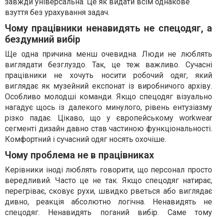
завжди універсальна. Це як видати всім однакове
взуття без урахування задач.
Чому працівники ненавидять не спецодяг, а
бездумний вибір
Ще одна причина менш очевидна. Люди не люблять
виглядати безглуздо. Так, це теж важливо. Сучасні
працівники не хочуть носити робочий одяг, який
виглядає як музейний експонат із виробничого архіву.
Особливо молодші команди. Якщо спецодяг візуально
нагадує щось із далекого минулого, рівень ентузіазму
різко падає. Цікаво, що у європейському workwear
сегменті дизайн давно став частиною функціональності.
Комфортний і сучасний одяг носять охочіше.
Чому проблема не в працівниках
Керівники іноді люблять говорити, що персонал просто
вередливий. Часто це не так. Якщо спецодяг натирає,
перегріває, сковує рухи, швидко рветься або виглядає
дивно, реакція абсолютно логічна. Ненавидять не
спецодяг. Ненавидять поганий вибір. Саме тому