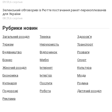
09:59,
6 серпня
Зеленський обговорив із Рютте постачання ракет-перехоплювачів
для України
08:29,
6 серпня
Рубрики новин
Загальний розділ
Техніка
Здоров'я
Туризм
Нерухомість
Транспорт
Будівництво
Відпочинок
Розваги
Бізнес
Меблі
Спорт
Жіночий розділ
Інтернет
Культура
Економіка
Інтер'єр
Мода
Кулінарія
Послуги
Родина
Подорожі
Робота
Дитячий розділ
Реклама