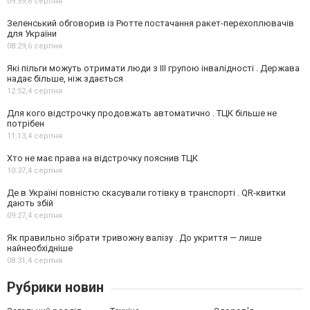
09:59,
6 серпня
Зеленський обговорив із Рютте постачання ракет-перехоплювачів
для України
08:29,
6 серпня
Які пільги можуть отримати люди з III групою інвалідності . Держава
надає більше, ніж здається
12:52,
4 серпня
Для кого відстрочку продовжать автоматично . ТЦК більше не
потрібен
11:13,
4 серпня
Хто не має права на відстрочку пояснив ТЦК
10:37,
4 серпня
Де в Україні повністю скасували готівку в транспорті . QR-квитки
дають збій
09:27,
4 серпня
Як правильно зібрати тривожну валізу . До укриття — лише
найнеобхідніше
08:31,
4 серпня
Рубрики новин