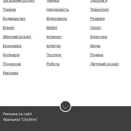
Загальний розділ
Техніка
Здоров'я
Туризм
Нерухомість
Транспорт
Будівництво
Відпочинок
Розваги
Бізнес
Меблі
Спорт
Жіночий розділ
Інтернет
Культура
Економіка
Інтер'єр
Мода
Кулінарія
Послуги
Родина
Подорожі
Робота
Дитячий розділ
Реклама
Реклама на сайті
Франшиза "CitySites"