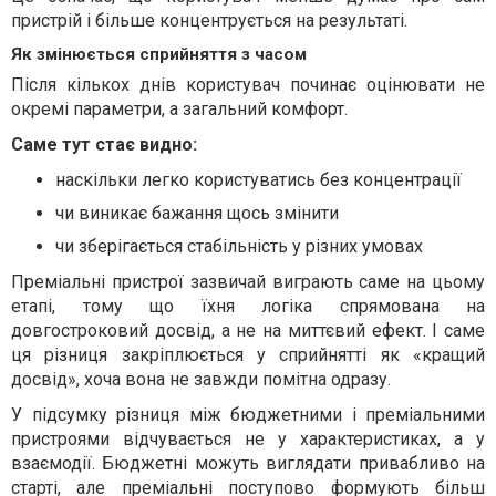
пристрій і більше концентрується на результаті.
Як змінюється сприйняття з часом
Після кількох днів користувач починає оцінювати не
окремі параметри, а загальний комфорт.
Саме тут стає видно:
наскільки легко користуватись без концентрації
чи виникає бажання щось змінити
чи зберігається стабільність у різних умовах
Преміальні пристрої зазвичай виграють саме на цьому
етапі, тому що їхня логіка спрямована на
довгостроковий досвід, а не на миттєвий ефект. І саме
ця різниця закріплюється у сприйнятті як «кращий
досвід», хоча вона не завжди помітна одразу.
У підсумку різниця між бюджетними і преміальними
пристроями відчувається не у характеристиках, а у
взаємодії. Бюджетні можуть виглядати привабливо на
старті, але преміальні поступово формують більш