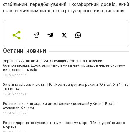
стабільний, передбачуваний і комфортний досвід, який
стає очевидним лише після регулярного використання.
Останні новини
Український літак Ан-124 в Лейпцигу був завантажений
боєприпасами. Дрон, який «висів» над ним, пройшов через систему
виявлення — медіа
15:59,
6 серпня
Як відпрацювали сили ППО . Росія запустила ракети "Онікс", Х-31П та
101 БпЛА
12:28,
6 серпня
Росіяни знищили склади двох великих компаній у Києві . Ворог
атакував бізнеси
11:04,
6 серпня
Росія вдарила по суховантажу у Чорному морі . Вбила українського
моряка