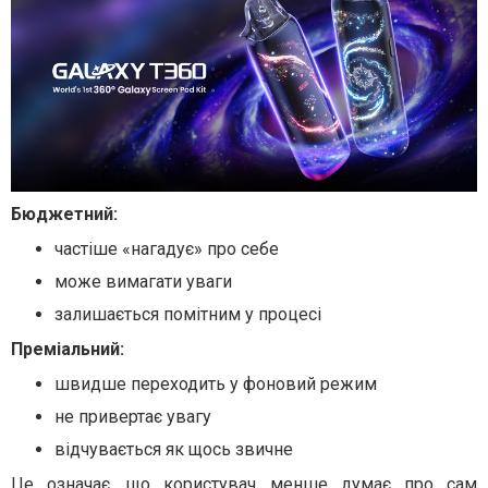
Бюджетний:
частіше «нагадує» про себе
може вимагати уваги
залишається помітним у процесі
Преміальний:
швидше переходить у фоновий режим
не привертає увагу
відчувається як щось звичне
Це означає, що користувач менше думає про сам