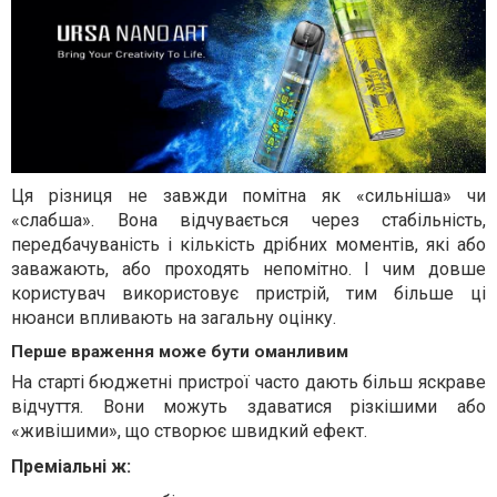
Ця різниця не завжди помітна як «сильніша» чи
«слабша». Вона відчувається через стабільність,
передбачуваність і кількість дрібних моментів, які або
заважають, або проходять непомітно. І чим довше
користувач використовує пристрій, тим більше ці
нюанси впливають на загальну оцінку.
Перше враження може бути оманливим
На старті бюджетні пристрої часто дають більш яскраве
відчуття. Вони можуть здаватися різкішими або
«живішими», що створює швидкий ефект.
Преміальні ж: