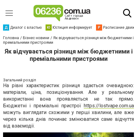
Д
Диалог с властью
Ю
Юстиция информирует
Р
Расписание движен
Головна
Бізнес новини
Як відчувається різниця між бюджетними і
преміальними пристроями
Як відчувається різниця між бюджетними і
преміальними пристроями
Загальний розділ
На рівні характеристик різниця здається очевидною:
матеріали, ціна, позиціонування. Але у реальному
використанні вона проявляється не так прямо.
Бюджетні і преміальні пристрої
https://lostvape.com.ua
можуть виглядати схожими у перші хвилини, але вже
через кілька днів починає змінюватися саме відчуття
від взаємодії.