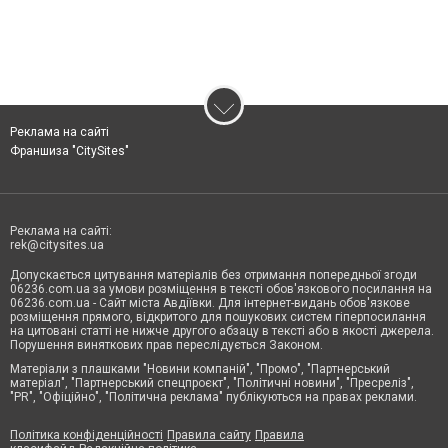
Реклама на сайті
Франшиза "CitySites"
Реклама на сайті:
rek@citysites.ua
Допускається цитування матеріалів без отримання попередньої згоди
06236.com.ua за умови розміщення в тексті обов'язкового посилання на
06236.com.ua - Сайт міста Авдіївки. Для інтернет-видань обов'язкове
розміщення прямого, відкритого для пошукових систем гіперпосилання
на цитовані статті не нижче другого абзацу в тексті або в якості джерела.
Порушення виняткових прав переслідується Законом.
Матеріали з плашками "Новини компаній", "Промо", "Партнерський
матеріал", "Партнерський спецпроєкт", "Політичні новини", "Пресреліз",
"PR", "Офіційно", "Політична реклама" публікуються на правах реклами.
Політика конфіденційності
Правила сайту
Правила