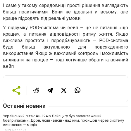
І саме у такому середовищі прості рішення виглядають
більш практичними. Вони не ідеальні у всьому, але
краще підходять під реальні умови.
У підсумку POD-система чи вейп — це не питання «що
краще», а питання відповідності ритму життя. Якщо
важлива простота і передбачуваність — POD-система
буде більш актуальною для повсякденного
використання. Якщо ж важливий контроль і можливість
впливати на процес — тоді логічніше обрати класичний
вейп.
Останні новини
Український літак Ан-124 в Лейпцигу був завантажений
боєприпасами. Дрон, який «висів» над ним, пройшов через систему
виявлення — медіа
15:59,
6 серпня