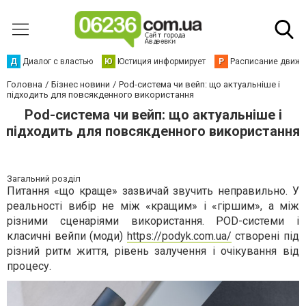
Д
Диалог с властью
Ю
Юстиция информирует
Р
Расписание движен
Головна
Бізнес новини
Pod-система чи вейп: що актуальніше і
підходить для повсякденного використання
Pod-система чи вейп: що актуальніше і
підходить для повсякденного використання
Загальний розділ
Питання «що краще» зазвичай звучить неправильно. У
реальності вибір не між «кращим» і «гіршим», а між
різними сценаріями використання. POD-системи і
класичні вейпи (моди)
https://podyk.com.ua/
створені під
різний ритм життя, рівень залучення і очікування від
процесу.