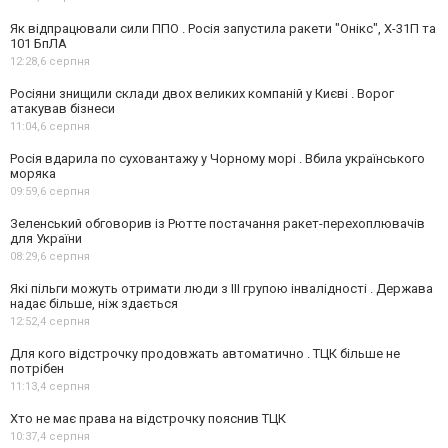
Як відпрацювали сили ППО . Росія запустила ракети "Онікс", Х-31П та
101 БпЛА
12:28,
6 серпня
Росіяни знищили склади двох великих компаній у Києві . Ворог
атакував бізнеси
11:04,
6 серпня
Росія вдарила по суховантажу у Чорному морі . Вбила українського
моряка
09:59,
6 серпня
Зеленський обговорив із Рютте постачання ракет-перехоплювачів
для України
08:29,
6 серпня
Які пільги можуть отримати люди з III групою інвалідності . Держава
надає більше, ніж здається
12:52,
4 серпня
Для кого відстрочку продовжать автоматично . ТЦК більше не
потрібен
11:13,
4 серпня
Хто не має права на відстрочку пояснив ТЦК
10:37,
4 серпня