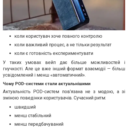
коли користувач хоче повного контролю
коли важливий процес, а не тільки результат
коли є готовність експериментувати
У таких умовах вейп дає більше можливостей і
гнучкості. Але це вже інший формат взаємодії — більш
усвідомлений і менш «автоматичний».
Чому POD-системи стали актуальнішими
Актуальність POD-систем пов’язана не з модою, а зі
зміною поведінки користувачів. Сучасний ритм:
швидший
менш стабільний
менш передбачуваний