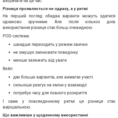
витрачати на це час.
Різниця проявляється не одразу, а у ритмі
На перший погляд обидва варіанти можуть здатися
однаково зручними. Але після кількох днів
використання різниця стає більш очевидною.
POD-система:
швидше переходить у режим звички
не змушує змінювати поведінку
менше залежить від уваги
Вейп:
дає більше варіантів, але вимагає участі
сильніше реагує на зміни у взаємодії
потребує часу для повного розкриття
І саме у повсякденному ритмі ця різниця стає
вирішальною.
Що важливіше у щоденному використанні