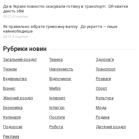
Де в Україні повністю скасували готівку в транспорті . QR-квитки
дають збій
09:27,
4 серпня
Як правильно зібрати тривожну валізу . До укриття — лише
найнеобхідніше
08:31,
4 серпня
Рубрики новин
Загальний розділ
Техніка
Здоров'я
Туризм
Нерухомість
Транспорт
Будівництво
Відпочинок
Розваги
Бізнес
Меблі
Спорт
Жіночий розділ
Інтернет
Культура
Економіка
Інтер'єр
Мода
Кулінарія
Послуги
Родина
Подорожі
Робота
Дитячий розділ
Реклама