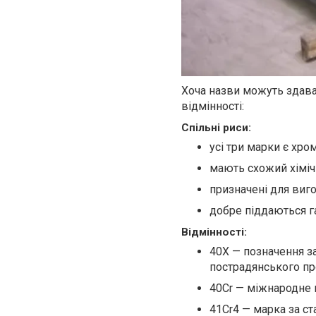
Хоча назви можуть здават
відмінності:
Спільні риси:
усі три марки є хр
мають схожий хімічн
призначені для виг
добре піддаються г
Відмінності:
40Х — позначення за
пострадянського пр
40Cr — міжнародне м
41Cr4 — марка за с