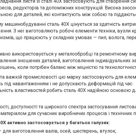
ладнання листи зі сталі 40Х застосовують для створення с
ресів, редукторів та допоміжних конструкцій. Висока зносос
ьною для деталей, які контактують між собою та піддають
у машинобудуванні сталь 40Х цінується за здатність витр
ження. З неї виготовляють робочі елементи техніки, вузли к
анізмів, що працюють у складних умовах — пил, волога, пе
тивно використовується у металообробці та ремонтному ви
овлення зношених деталей, виготовлення індивідуальних за
рішень, коли потрібен баланс між міцністю та технологічніс
 та важкій промисловості цю марку застосовують для елем
 під навантаженням і не допускають деформацій під час
льність властивостей робить сталь 40Х надійною основою д
сті, доступності та широкого спектра застосування листов
атеріалом для сучасних виробничих процесів і технічних п
40Х активно застосовується у багатьох галузях:
для виготовлення валів, осей, шестерень, втулок;