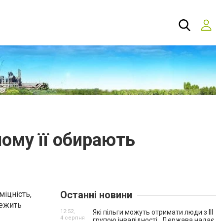
чому її обирають
Останні новини
міцність,
лежить
12:52,
Які пільги можуть отримати люди з III
4 серпня
групою інвалідності . Держава надає