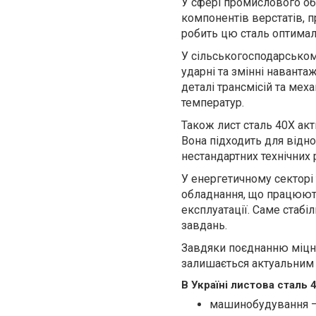
У сфері промислового об
компонентів верстатів, п
робить цю сталь оптимал
У сільськогосподарськом
ударні та змінні наванта
деталі трансмісій та мех
температур.
Також лист сталь 40Х ак
Вона підходить для відн
нестандартних технічних 
У енергетичному секторі
обладнання, що працюють
експлуатації. Саме стабі
завдань.
Завдяки поєднанню міцно
залишається актуальним м
В Україні листова сталь 
машинобудування — 