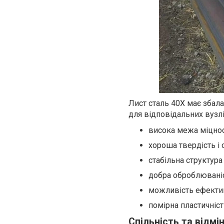
Лист сталь 40Х має збала
для відповідальних вузлі
висока межа міцност
хороша твердість і
стабільна структура
добра оброблюваніс
можливість ефектив
помірна пластичніс
Спільність та відмін