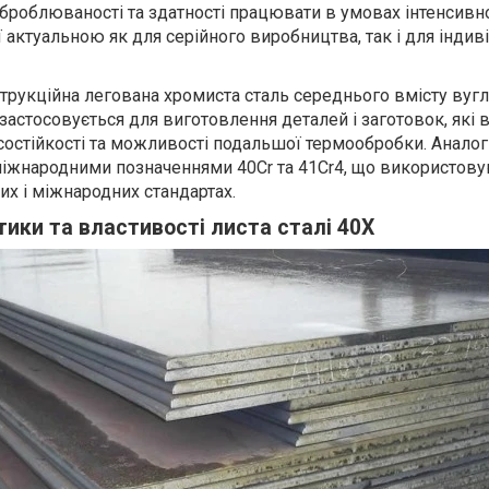
оброблюваності та здатності працювати в умовах інтенсивн
її актуальною як для серійного виробництва, так і для інди
трукційна легована хромиста сталь середнього вмісту вуг
застосовується для виготовлення деталей і заготовок, які
состійкості та можливості подальшої термообробки. Аналоги
міжнародними позначеннями 40Cr та 41Cr4, що використов
их і міжнародних стандартах.
тики та властивості листа сталі 40Х