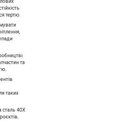
илових
тійкість
ся тертю.
имувати
ріплення,
репади
робництві.
пчастин та
тю.
ентів
ля таких
а сталь 40Х
роєктів.