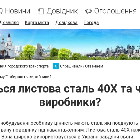
Новини
Довідник
Оголошення
Дозвілля
Карта міста
Довідкова
Погода
ия городского транспорта
С
Спрашивали? Отвечаем
му її обирають виробники?
ся листова сталь 40Х та 
виробники?
обудуванні особливу цінність мають сталі, які поєднують 
чувану поведінку під навантаженням. Листова сталь 40Х на
. Вона широко використовується в Україні завдяки своїй