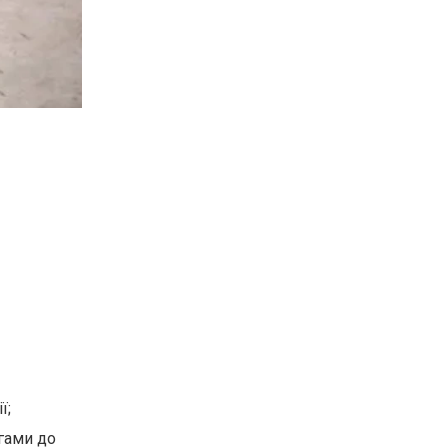
ї;
гами до