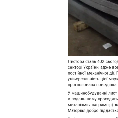
Листова сталь 40Х сього
секторі України, адже в
постійної механічної дії
універсальність цієї мар
прогнозована поведінка 
У машинобудуванні лист 
в подальшому проходять 
механізмів, напрямні, фл
Матеріал добре піддаєть