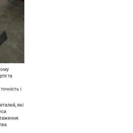
чому
ртя та
точність і
талей, які
уси
нтаження.
тва.