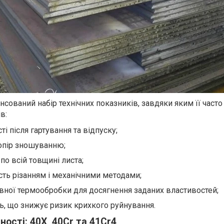
нсований набір технічних показників, завдяки яким її част
в:
і після гартування та відпуску;
 опір зношуванню;
 по всій товщині листа;
ть різанням і механічними методами;
ної термообробки для досягнення заданих властивостей;
ть, що знижує ризик крихкого руйнування.
ності: 40Х, 40Cr та 41Cr4