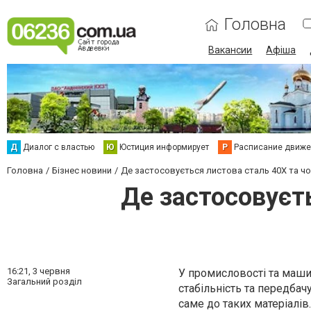
Головна
Вакансии
Афіша
Д
Диалог с властью
Ю
Юстиция информирует
Р
Расписание движен
Головна
Бізнес новини
Де застосовується листова сталь 40Х та чо
Де застосовуєть
16:21,
3 червня
У промисловості та машин
Загальний розділ
стабільність та передба
саме до таких матеріалів