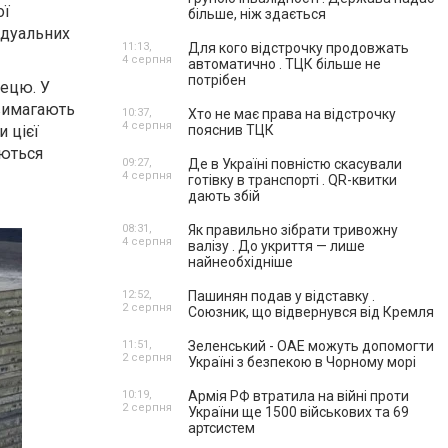
ої
більше, ніж здається
відуальних
11:13,
Для кого відстрочку продовжать
4 серпня
автоматично . ТЦК більше не
потрібен
лецю. У
 вимагають
10:37,
Хто не має права на відстрочку
4 серпня
 цієї
пояснив ТЦК
уються
09:27,
Де в Україні повністю скасували
4 серпня
готівку в транспорті . QR-квитки
дають збій
08:31,
Як правильно зібрати тривожну
4 серпня
валізу . До укриття — лише
найнеобхідніше
12:52,
Пашинян подав у відставку .
2 серпня
Союзник, що відвернувся від Кремля
11:51,
Зеленський - ОАЕ можуть допомогти
2 серпня
Україні з безпекою в Чорному морі
10:19,
Армія РФ втратила на війні проти
2 серпня
України ще 1500 військових та 69
артсистем