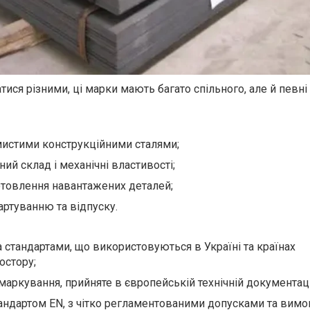
ися різними, ці марки мають багато спільного, але й певні
омистими конструкційними сталями;
ий склад і механічні властивості;
отовлення навантажених деталей;
артуванню та відпуску.
 стандартами, що використовуються в Україні та країнах
остору;
аркування, прийняте в європейській технічній документаці
тандартом EN, з чітко регламентованими допусками та вимо