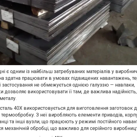
дні є одним із найбільш затребуваних матеріалів у виробни
она здатна працювати в умовах підвищених навантажень, те
. Її застосування не обмежується однією галуззю — навпаки,
ки дозволяє використовувати її там, де важлива надійність, 
металу.
сталь 40Х використовується для виготовлення заготовок де
термообробку. З неї виробляють елементи приводів, корп
анці та інші вузли, що працюють у режимі постійного нава
ся механічній обробці, що важливо для серійного виробниц