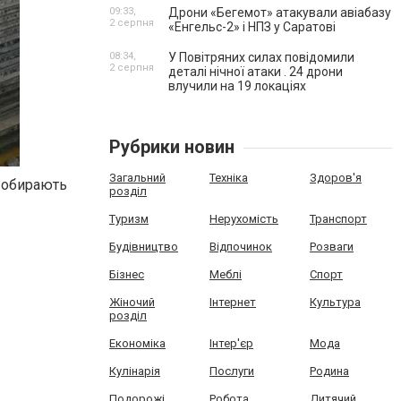
09:33,
Дрони «Бегемот» атакували авіабазу
2 серпня
«Енгельс-2» і НПЗ у Саратові
08:34,
У Повітряних силах повідомили
2 серпня
деталі нічної атаки . 24 дрони
влучили на 19 локаціях
Рубрики новин
Загальний
Техніка
Здоров'я
о обирають
розділ
Туризм
Нерухомість
Транспорт
Будівництво
Відпочинок
Розваги
Бізнес
Меблі
Спорт
Жіночий
Інтернет
Культура
розділ
Економіка
Інтер'єр
Мода
Кулінарія
Послуги
Родина
Подорожі
Робота
Дитячий