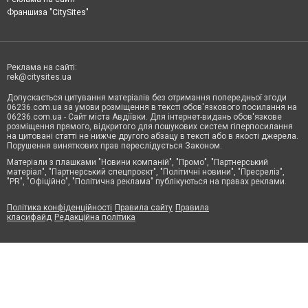
Франшиза "CitySites"
Реклама на сайті:
rek@citysites.ua
Допускається цитування матеріалів без отримання попередньої згоди
06236.com.ua за умови розміщення в тексті обов'язкового посилання на
06236.com.ua - Сайт міста Авдіївки. Для інтернет-видань обов'язкове
розміщення прямого, відкритого для пошукових систем гіперпосилання
на цитовані статті не нижче другого абзацу в тексті або в якості джерела.
Порушення виняткових прав переслідується Законом.
Матеріали з плашками "Новини компаній", "Промо", "Партнерський
матеріал", "Партнерський спецпроєкт", "Політичні новини", "Пресреліз",
"PR", "Офіційно", "Політична реклама" публікуються на правах реклами.
Політика конфіденційності
Правила сайту
Правила
класифайд
Редакційна політика