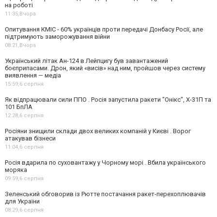
на роботі
11:35,
Вчора
Опитування КМІС - 60% українців проти передачі Донбасу Росії, але
підтримують заморожування війни
08:21,
Вчора
Український літак Ан-124 в Лейпцигу був завантажений
боєприпасами. Дрон, який «висів» над ним, пройшов через систему
виявлення — медіа
15:59,
6 серпня
Як відпрацювали сили ППО . Росія запустила ракети "Онікс", Х-31П та
101 БпЛА
12:28,
6 серпня
Росіяни знищили склади двох великих компаній у Києві . Ворог
атакував бізнеси
11:04,
6 серпня
Росія вдарила по суховантажу у Чорному морі . Вбила українського
моряка
09:59,
6 серпня
Зеленський обговорив із Рютте постачання ракет-перехоплювачів
для України
08:29,
6 серпня