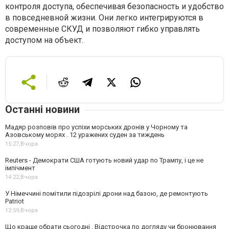
контроля доступа, обеспечивая безопасность и удобство
в повседневной жизни. Они легко интегрируются в
современные СКУД и позволяют гибко управлять
доступом на объект.
Останні новини
Мадяр розповів про успіхи морських дронів у Чорному та
Азовському морях . 12 уражених суден за тиждень
15:27,
Вчора
Reuters - Демократи США готують новий удар по Трампу, і це не
імпічмент
14:22,
Вчора
У Німеччині помітили підозрілі дрони над базою, де ремонтують
Patriot
12:59,
Вчора
Що краще обрати сьогодні . Відстрочка по догляду чи бронювання