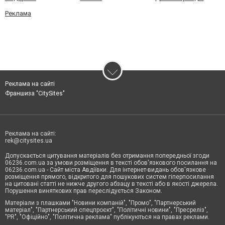
Реклама
Реклама на сайті
Франшиза "CitySites"
Реклама на сайті:
rek@citysites.ua
Допускається цитування матеріалів без отримання попередньої згоди
06236.com.ua за умови розміщення в тексті обов'язкового посилання на
06236.com.ua - Сайт міста Авдіївки. Для інтернет-видань обов'язкове
розміщення прямого, відкритого для пошукових систем гіперпосилання
на цитовані статті не нижче другого абзацу в тексті або в якості джерела.
Порушення виняткових прав переслідується Законом.
Матеріали з плашками "Новини компаній", "Промо", "Партнерський
матеріал", "Партнерський спецпроєкт", "Політичні новини", "Пресреліз",
"PR", "Офіційно", "Політична реклама" публікуються на правах реклами.