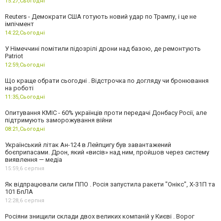
15:27,
Сьогодні
Reuters - Демократи США готують новий удар по Трампу, і це не
імпічмент
14:22,
Сьогодні
У Німеччині помітили підозрілі дрони над базою, де ремонтують
Patriot
12:59,
Сьогодні
Що краще обрати сьогодні . Відстрочка по догляду чи бронювання
на роботі
11:35,
Сьогодні
Опитування КМІС - 60% українців проти передачі Донбасу Росії, але
підтримують заморожування війни
08:21,
Сьогодні
Український літак Ан-124 в Лейпцигу був завантажений
боєприпасами. Дрон, який «висів» над ним, пройшов через систему
виявлення — медіа
15:59,
6 серпня
Як відпрацювали сили ППО . Росія запустила ракети "Онікс", Х-31П та
101 БпЛА
12:28,
6 серпня
Росіяни знищили склади двох великих компаній у Києві . Ворог