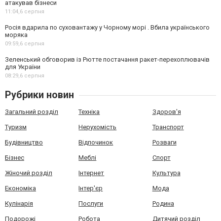
атакував бізнеси
11:04,
6 серпня
Росія вдарила по суховантажу у Чорному морі . Вбила українського
моряка
09:59,
6 серпня
Зеленський обговорив із Рютте постачання ракет-перехоплювачів
для України
08:29,
6 серпня
Рубрики новин
Загальний розділ
Техніка
Здоров'я
Туризм
Нерухомість
Транспорт
Будівництво
Відпочинок
Розваги
Бізнес
Меблі
Спорт
Жіночий розділ
Інтернет
Культура
Економіка
Інтер'єр
Мода
Кулінарія
Послуги
Родина
Подорожі
Робота
Дитячий розділ