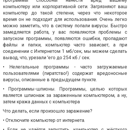
программы способны нанести вред вашему
компьютеру или корпоративной сети. Загрязняют ваш
компьютер до такой степени, через что некоторое
время он не подходит для использования. Очень легко
можно заметить, что в систему попали вирусы. Быстро
замедляется работа, у вас появляются проблемы с
запуском программы, появляются ошибки, пропадают
файлы и папки, компьютер часто зависает, а при
соединении с Интернетом 1 мб/сек, мы можем сделать
вывод, что, урезали 'его до 254 кб / сек.
• Нелегальные программы - часто загружаемые
пользователями (пиратство!) содержат вредоносные
вирусы, описанные в предыдущем пункте.
• Программы-шпионы. Программы, целью которых
является шпионаж за зараженным компьютером, а ну,
затем кража данных с компьютера
Что делать, если произошло заражение?
• Отключите компьютер от интернета.
• Если не удаётся запустить, компьютер с жёсткого