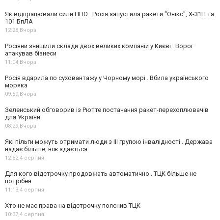
Як відпрацювали сили ППО . Росія запустила ракети "Онікс", Х-31П та
101 БпЛА
12:28,
Вчора
Росіяни знищили склади двох великих компаній у Києві . Ворог
атакував бізнеси
11:04,
Вчора
Росія вдарила по суховантажу у Чорному морі . Вбила українського
моряка
09:59,
Вчора
Зеленський обговорив із Рютте постачання ракет-перехоплювачів
для України
08:29,
Вчора
Які пільги можуть отримати люди з III групою інвалідності . Держава
надає більше, ніж здається
12:52,
4 серпня
Для кого відстрочку продовжать автоматично . ТЦК більше не
потрібен
11:13,
4 серпня
Хто не має права на відстрочку пояснив ТЦК
10:37,
4 серпня