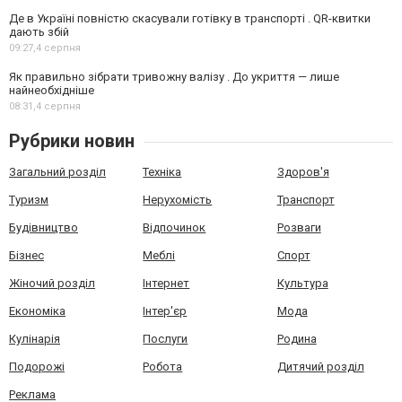
Де в Україні повністю скасували готівку в транспорті . QR-квитки
дають збій
09:27,
4 серпня
Як правильно зібрати тривожну валізу . До укриття — лише
найнеобхідніше
08:31,
4 серпня
Рубрики новин
Загальний розділ
Техніка
Здоров'я
Туризм
Нерухомість
Транспорт
Будівництво
Відпочинок
Розваги
Бізнес
Меблі
Спорт
Жіночий розділ
Інтернет
Культура
Економіка
Інтер'єр
Мода
Кулінарія
Послуги
Родина
Подорожі
Робота
Дитячий розділ
Реклама