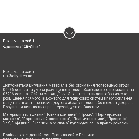
Реклама на сайті
Франшиза "CitySites"
Реклама на сайті:
rek@citysites.ua
Допускається цитування матеріалів без отримання попередньої згоди
06236.com.ua за умови розміщення в тексті обов'язкового посилання на
06236.com.ua - Сайт міста Авдіївки. Для інтернет-видань обов'язкове
розміщення прямого, відкритого для пошукових систем гіперпосилання
на цитовані статті не нижче другого абзацу в тексті або в якості джерела.
Порушення виняткових прав переслідується Законом.
Матеріали з плашками "Новини компаній", "Промо", "Партнерський
матеріал", "Партнерський спецпроєкт", "Політичні новини", "Пресреліз",
"PR", "Офіційно", "Політична реклама" публікуються на правах реклами.
Політика конфіденційності
Правила сайту
Правила