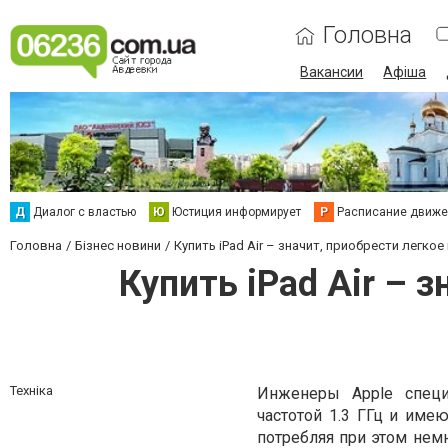
Головна
Вакансии
Афіша
Д
Диалог с властью
Ю
Юстиция информирует
Р
Расписание движен
Головна
Бізнес новини
Купить iPad Air – значит, приобрести легк
Купить iPad Air – 
Техніка
Инженеры Apple специ
частотой 1.3 ГГц и име
потребляя при этом немн