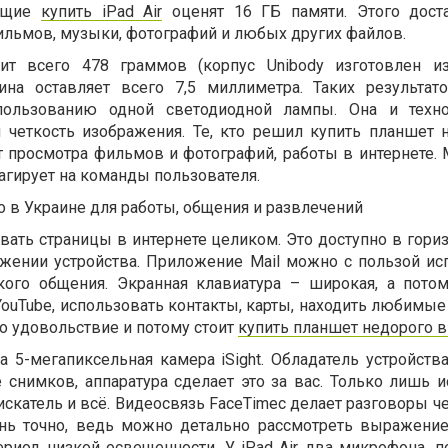
ающие
купить iPad Air
оценят 16 ГБ памяти. Этого дост
ильмов, музыки, фотографий и любых других файлов.
ит всего 478 граммов (корпус Unibody изготовлен и
ина оставляет всего 7,5 миллиметра. Таких результат
спользованию одной светодиодной лампы. Она и техно
 четкость изображения. Те, кто решил купить планшет 
 просмотра фильмов и фотографий, работы в интернете. M
агирует на команды пользователя.
 в Украине для работы, общения и развлечений
вать страницы в интернете целиком. Это доступно в гори
жении устройства. Приложение Mail можно с пользой ис
кого общения. Экранная клавиатура – широкая, а потом
ouTube, использовать контакты, карты, находить любимые
но удовольствие и потому стоит
купить планшет недорого в
а 5-мегапиксельная камера iSight. Обладатель устройств
 снимков, аппаратура сделает это за вас. Только лишь и
оискатель и всё. Видеосвязь FaceTimeс делает разговоры ч
нь точно, ведь можно детально рассмотреть выражение
ериод низкой освещенности. У iPad Air два микрофона, п