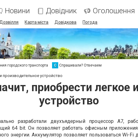
Новини
Довідник
Оголошення
Дозвілля
Карта міста
Довідкова
Погода
ия городского транспорта
С
Спрашивали? Отвечаем
ое и производительное устройство
значит, приобрести легкое
устройство
ально разработали двухъядерный процессор A7, раб
ющий 64 bit. Он позволяет работать офисным приложения
ого энергии. Аккумулятор позволяет пользоваться Wi-Fi 