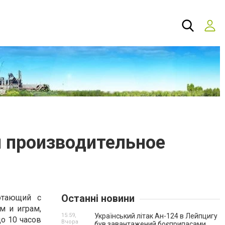
 и производительное
Останні новини
отающий с
м и играм,
15:59,
Український літак Ан-124 в Лейпцигу
до 10 часов
Вчора
був завантажений боєприпасами.