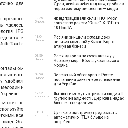
аточно для
Дрон, який «висів» над ним, пройшов
через систему виявлення — медіа
з прочного
12:28,
Як відпрацювали сили ППО . Росія
Вчора
запустила ракети "Онікс", Х-31П та
ов удалось
101 БпЛА
логия IPS
недорого в
11:04,
Росіяни знищили склади двох
Вчора
великих компаній у Києві . Ворог
ulti-Touch-
атакував бізнеси
09:59,
Росія вдарила по суховантажу у
Вчора
Чорному морі . Вбила українського
моряка
зонтальном
пользовать
08:29,
Зеленський обговорив із Рютте
Вчора
постачання ракет-перехоплювачів
у удобная.
для України
 мелодии и
 Украине
.
12:52,
Які пільги можуть отримати люди з III
4 серпня
групою інвалідності . Держава надає
а может не
більше, ніж здається
спользуйте
11:13,
Для кого відстрочку продовжать
еткими, все
4 серпня
автоматично . ТЦК більше не
 лица. Это
потрібен
отому звук