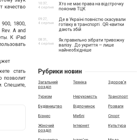
10:37,
Хто не має права на відстрочку
т качество
4 серпня
пояснив ТЦК
09:27,
Де в Україні повністю скасували
900, 1800,
4 серпня
готівку в транспорті . QR-квитки
дають збій
Rev. A and
еты. К iPad
08:31,
Як правильно зібрати тривожну
пользовать
4 серпня
валізу . До укриття — лише
найнеобхідніше
джет
Рубрики новин
ете стать
то позволит
Загальний
Техніка
Здоров'я
. Спешите,
розділ
Туризм
Нерухомість
Транспорт
Будівництво
Відпочинок
Розваги
Бізнес
Меблі
Спорт
Жіночий
Інтернет
Культура
розділ
Економіка
Інтер'єр
Мода