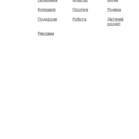
Кулінарія
Послуги
Родина
Подорожі
Робота
Дитячий
розділ
Реклама