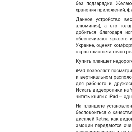
без подзарядки. Жел
хранения приложений, ф
Данное устройство вес
алюминия), а его толщ
добиться благодаря и
обеспечивают яркость и
Украине, оценят комфорт
экран планшета точно ре
Купить планшет недорого
iPad позволяет посматри
и вертикальном располо
для рабочего и дружес
Искать видеоролики на Y
читать книги с iPad — од
На планшете установлен
беспокоиться о качестве
дисплей Retina, как вид
эмоции передаются оче
распространяется и на п