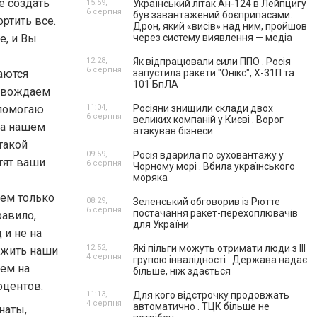
е создать
15:59,
Український літак Ан-124 в Лейпцигу
6 серпня
був завантажений боєприпасами.
ртить все.
Дрон, який «висів» над ним, пройшов
е, и Вы
через систему виявлення — медіа
12:28,
Як відпрацювали сили ППО . Росія
6 серпня
аются
запустила ракети "Онікс", Х-31П та
101 БпЛА
овождаем
 помогаю
11:04,
Росіяни знищили склади двох
6 серпня
великих компаній у Києві . Ворог
На нашем
атакував бізнеси
такой
09:59,
Росія вдарила по суховантажу у
тят ваши
6 серпня
Чорному морі . Вбила українського
моряка
аем только
08:29,
Зеленський обговорив із Рютте
6 серпня
постачання ракет-перехоплювачів
равило,
для України
 и не на
12:52,
Які пільги можуть отримати люди з III
ужить наши
4 серпня
групою інвалідності . Держава надає
ем на
більше, ніж здається
оцентов.
11:13,
Для кого відстрочку продовжать
4 серпня
автоматично . ТЦК більше не
наты,