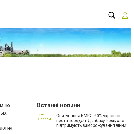
Останні новини
м не
ных
08:21,
Опитування КМІС - 60% українців
Сьогодні
проти передачі Донбасу Росії, але
підтримують заморожування війни
ология