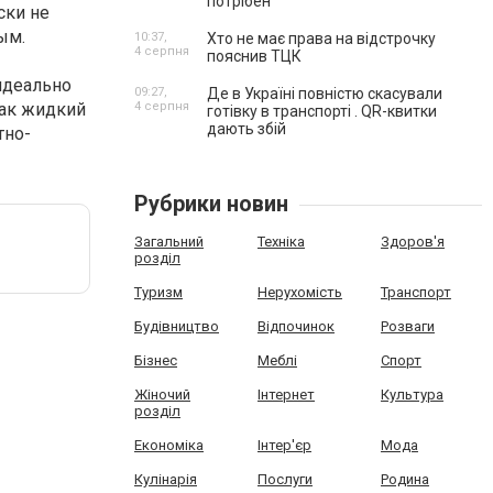
потрібен
ски не
ым.
10:37,
Хто не має права на відстрочку
4 серпня
пояснив ТЦК
 идеально
09:27,
Де в Україні повністю скасували
как жидкий
4 серпня
готівку в транспорті . QR-квитки
дають збій
тно-
Рубрики новин
Загальний
Техніка
Здоров'я
розділ
Туризм
Нерухомість
Транспорт
Будівництво
Відпочинок
Розваги
Бізнес
Меблі
Спорт
Жіночий
Інтернет
Культура
розділ
Економіка
Інтер'єр
Мода
Кулінарія
Послуги
Родина