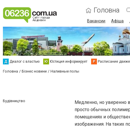
Головна
Вакансии
Афіша
Д
Диалог с властью
Ю
Юстиция информирует
Р
Расписание движен
Головна
Бізнес новини
Наливные полы
Будівництво
Медленно, но уверенно в
просто обычных полиме
помещениях и обществен
изображения. На таких п