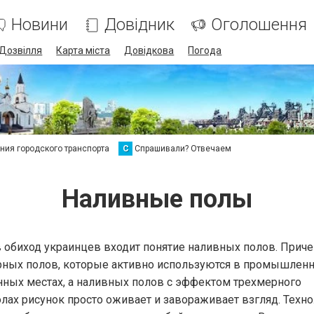
Новини
Довідник
Оголошення
Дозвілля
Карта міста
Довідкова
Погода
ия городского транспорта
С
Спрашивали? Отвечаем
Наливные полы
 обиход украинцев входит понятие наливных полов. Приче
рных полов, которые активно используются в промышлен
ных местах, а наливных полов с эффектом трехмерного
олах рисунок просто оживает и завораживает взгляд. Техн