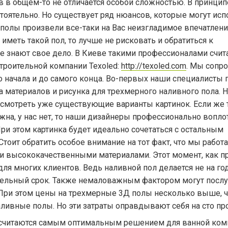
 в общем-то не отличается особой сложностью. В принцип
тоятельно. Но существует ряд нюансов, которые могут испо
полы произвели все-таки на Вас неизгладимое впечатлени
меть такой пол, то лучше не рисковать и обратиться к
е знают свое дело. В Киеве такими профессионалами счит
троительной компании Texоled:
http://texoled.com
. Мы сопр
о начала и до самого конца. Во-первых наши специалисты
 материалов и рисунка для трехмерного наливного пола. 
осмотреть уже существующие варианты картинок. Если же 
ужна, у нас нет, то наши дизайнеры профессионально вопло
При этом картинка будет идеально сочетаться с остальным
тоит обратить особое внимание на тот факт, что мы работ
 и высококачественными материалами. Этот момент, как п
ля многих клиентов. Ведь наливной пол делается не на год
лительный срок. Также немаловажным фактором могут посл
При этом цены на трехмерные 3Д полы несколько выше, ч
ивные полы. Но эти затраты оправдывают себя на сто пр
считаются самым оптимальным решением для ванной ком