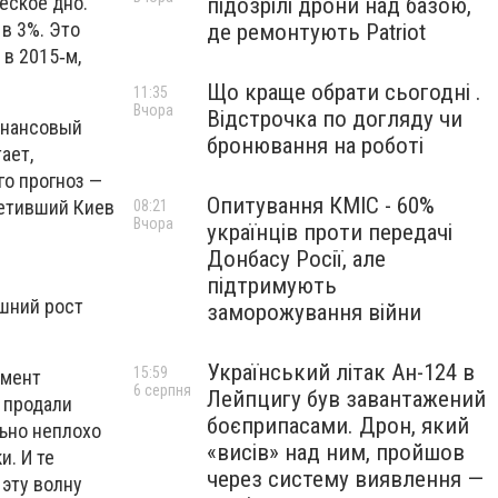
еское дно.
підозрілі дрони над базою,
в 3%. Это
де ремонтують Patriot
 в 2015‑м,
Що краще обрати сьогодні .
11:35
Вчора
Відстрочка по догляду чи
инансовый
бронювання на роботі
ает,
го прогноз —
Опитування КМІС - 60%
сетивший Киев
08:21
Вчора
українців проти передачі
Донбасу Росії, але
підтримують
шний рост
заморожування війни
Український літак Ан-124 в
15:59
амент
6 серпня
Лейпцигу був завантажений
 продали
боєприпасами. Дрон, який
льно неплохо
«висів» над ним, пройшов
и. И те
через систему виявлення —
 эту волну