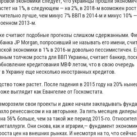
ровой экономики следует, что украинцы прошли экономич
стет на 1%, в следующем — на 2%, в 2018‑м возможен рост 
чительно лучше, чем минус 7% ВВП в 2014‑м и минус 10% —
военном 2013‑м.
же считают подобные прогнозы слишком сдержанными. Ф
банка JP Morgan, попросивший не называть его имени, счит
нской экономики в 1% в 2016‑м довольно пессимистичен. Е
лавным толчком роста для ВВП Украины, считает банкир, по
зобновление кредитования МВФ летом, что в свою очередь
 в Украину еще несколько иностранных кредитов.
тво тоже растет. После падения в 2015 году на 20% ныне
тоже выглядит как Евангелие от Госкомстата.
морозили свои проекты и даже начали закладывать фунд
ахло ренессансом и на авторынке. За пять месяцев дилеры
 на 56% больше, чем за такой же период 2015‑го. Относите
еталлурги. Они снова, как и аграрии,— фундамент экономик
роста цен на внешних рынках. И несмотря на то, что сейчас