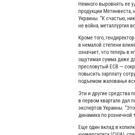
Немного выровнять ее уд
продукции Метинвеста, н
Украины. “К счастью, ни
не война, металлургия в
Кроме того, гендиректор
в немалой степени влия
означает, что теперь в 
ощутимая сумма даже дл
пресловутый ЕСВ — сокр
повысить зарплату сотр
подъемом жалованья все
Эти и другие средства 
в первом квартале дал 
экспертов Украины. “Это
динамика по розничной 
Еще один вклад в копил
университета (США), спе