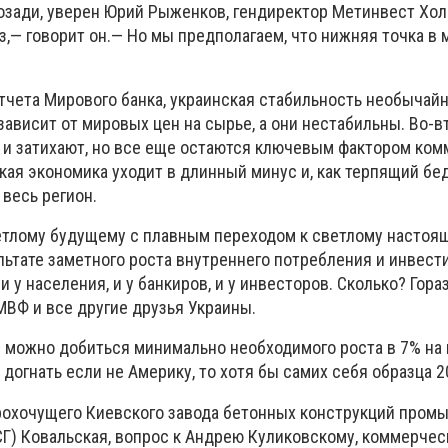
позади, уверен Юрий Рыженков, гендиректор Метинвест Хол
,— говорит он.— Но мы предполагаем, что нижняя точка в 
отчета Мирового банка, украинская стабильность необычайн
зависит от мировых цен на сырье, а они нестабильны. Во-в
ь и затихают, но все еще остаются ключевым фактором ко
ская экономика уходит в длинный минус и, как терпящий бе
 весь регион.
етлому будущему с плавным переходом к светлому настоя
льтате заметного роста внутреннего потребления и инвест
 и у населения, и у банкиров, и у инвесторов. Сколько? Гор
ВФ и все другие друзья Украины.
 можно добиться минимально необходимого роста в 7% на
 догнать если не Америку, то хотя бы самих себя образца 2
рохочущего Киевского завода бетонных конструкций пром
СГ) Ковальская, вопрос к Андрею Куликовскому, коммерче