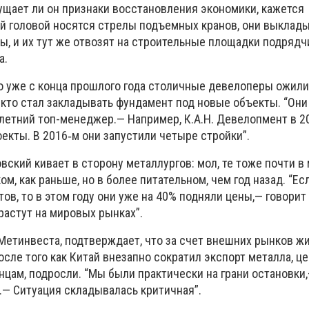
ущает ли он признаки восстановления экономики, кажется
й головой носятся стрелы подъемных кранов, они выклад
ы, и их тут же отвозят на строительные площадки подрядч
а.
то уже с конца прошлого года столичные девелоперы ожили
 кто стал закладывать фундамент под новые объекты. “Он
‑летний топ-менеджер.— Например, К.А.Н. Девелопмент в 2
екты. В 2016‑м они запустили четыре стройки”.
вский кивает в сторону металлургов: мол, те тоже почти в
ом, как раньше, но в более питательном, чем год назад. “Ес
ов, то в этом году они уже на 40% подняли цены,— говорит
 растут на мировых рынках”.
Метинвеста, подтверждает, что за счет внешних рынков ж
осле того как Китай внезапно сократил экспорт металла, ц
инцам, подросли. “Мы были практически на грани остановки
— Ситуация складывалась критичная”.