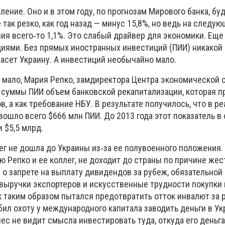
ение. Оно и в этом году, по прогнозам Мирового банка, бу
 так резко, как год назад — минус 15,8%, но ведь на следую
ия всего‑то 1,1%. Это слабый драйвер для экономики. Еще
циями. Без прямых иностранных инвестиций (ПИИ) никакой
асет Украину. А инвестиций необычайно мало.
 мало, Мария Репко, замдиректора Центра экономической с
 суммы ПИИ объем банковской рекапитализации, которая 
в, а как требование НБУ. В результате получилось, что в р
вошло всего $666 млн ПИИ. До 2013 года этот показатель в
 $5,5 млрд.
ег не дошла до Украины из‑за ее полувоенного положения.
ю Репко и ее коллег, не доходит до страны по причине жес
 о запрете на выплату дивидендов за рубеж, обязательной
выручки экспортеров и искусственные трудности покупки
к таким образом пытался предотвратить отток инвалют за 
бил охоту у международного капитала заводить деньги в Ук
с не видит смысла инвестировать туда, откуда его деньга