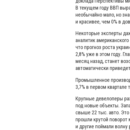
доклада Перспективы ми
В текущем году ВВП выра
необычайно мало, но зна
и красивее, чем 0% в до
Некоторые эксперты да
аналитик американского 
что прогноз роста украи
2,8% уже в этом году. Г
месяц назад, станет во
автоматически приведет
Промышленное производс
3,7% в первом квартале 
Крупные девелоперы раз
под новые объекты. Зап
свыше 22 тыс. авто. Это
прошли крутой поворот м
и другие поймали волну 