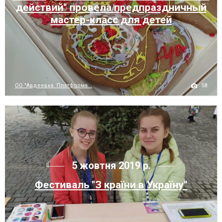
действий" провела предпраздничный
мастер-класс для детей
58
ОО "Авдеевка. Платформа...
5 жовтня 2019 р.
Фестиваль "З країни в Україну"