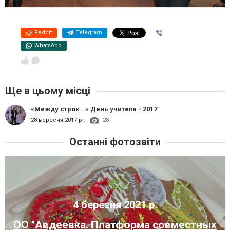
Reddit
Telegram
Viber
WhatsApp
Ще в цьому місці
«Между строк...» День учителя - 2017
28 вересня 2017 р.
28
Останні фотозвіти
4 березня 2021 р.
ОО "Авдеевка. Платформа совместных