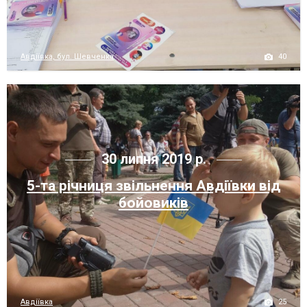
40
Авдіївка, бул. Шевченка
30 липня 2019 р.
5-та річниця звільнення Авдіївки від
бойовиків
25
Авдіївка