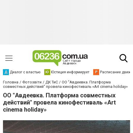
Д
Диалог с властью
Ю
Юстиция информирует
Р
Расписание движен
Головна
Фотозвіти
ДК ТиС
ОО "Авдеевка. Платформа
совместных действий" провела кинофестиваль «Art cinema holiday»
ОО "Авдеевка. Платформа совместных
действий" провела кинофестиваль «Art
cinema holiday»