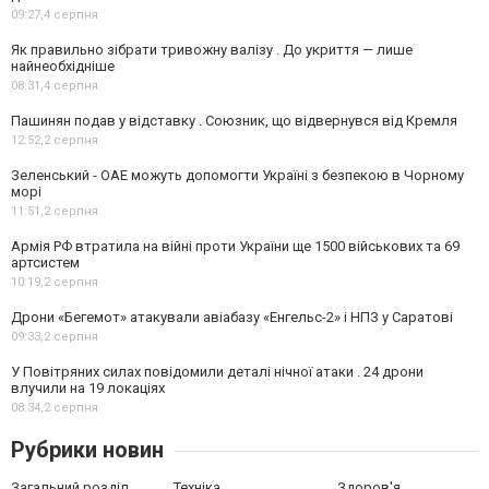
09:27,
4 серпня
Як правильно зібрати тривожну валізу . До укриття — лише
найнеобхідніше
08:31,
4 серпня
Пашинян подав у відставку . Союзник, що відвернувся від Кремля
12:52,
2 серпня
Зеленський - ОАЕ можуть допомогти Україні з безпекою в Чорному
морі
11:51,
2 серпня
Армія РФ втратила на війні проти України ще 1500 військових та 69
артсистем
10:19,
2 серпня
Дрони «Бегемот» атакували авіабазу «Енгельс-2» і НПЗ у Саратові
09:33,
2 серпня
У Повітряних силах повідомили деталі нічної атаки . 24 дрони
влучили на 19 локаціях
08:34,
2 серпня
Рубрики новин
Загальний розділ
Техніка
Здоров'я