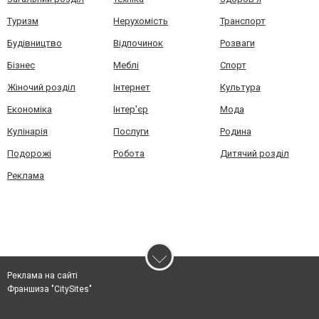
Туризм
Нерухомість
Транспорт
Будівництво
Відпочинок
Розваги
Бізнес
Меблі
Спорт
Жіночий розділ
Інтернет
Культура
Економіка
Інтер'єр
Мода
Кулінарія
Послуги
Родина
Подорожі
Робота
Дитячий розділ
Реклама
Реклама на сайті
Франшиза "CitySites"