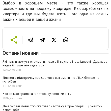
Выбор в хорошем месте - это также хорошая
возможность на продажу квартиры. Как заработать на
квартире и где вы будете жить - это одна из самых
важных вещей в вашей жизни.
Останні новини
Які пільги можуть отримати люди з III групою інвалідності . Держава
надає більше, ніж здається
12:52,
4 серпня
Для кого відстрочку продовжать автоматично . ТЦК більше не
потрібен
11:13,
4 серпня
Хто не має права на відстрочку пояснив ТЦК
10:37,
4 серпня
Де в Україні повністю скасували готівку в транспорті . QR-квитки
дають збій