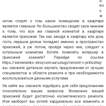
д
ен
ь
м
ногие спорят о том, какое помещение в квартире
является главным. Но большинство сводят свое мнение
к тому, что все же главной комнатой в квартире
является прихожая. Так как заходя в квартиру или дом,
гость первым делом попадает именно в пространство
прихожей, а уж потом, пройдя через нее, следует к
остальным комнатам. Хотите поменять интерьер в
прихожей комнате? Перейдя по ссылке
https://semenenko-stroy.com.ua/uslugi/remont-v-prihozhej/
вы сможете детально изучить предложения от лучших
специалистов в области ремонта и при необходимости
воспользоваться данными услугами.
На сайте вы сможете подобрать для себя предложение
относительно ваших запросов. Возможно вашей
прихожей будет достаточно косметического ремонта.
Или наоборот вы хотите кардинально все изменить и