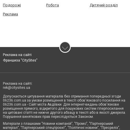
Подорожі
Робота
Дитячий розділ
Реклама
Реклама на сайті
Франшиза "CitySites"
Реклама на сайті:
rek@citysites.ua
Допускається цитування матеріалів без отримання попередньої згоди
06236.com.ua за умови розміщення в тексті обов'язкового посилання на
06236.com.ua - Сайт міста Авдіївки. Для інтернет-видань обов'язкове
розміщення прямого, відкритого для пошукових систем гіперпосилання
на цитовані статті не нижче другого абзацу в тексті або в якості джерела.
Порушення виняткових прав переслідується Законом.
Матеріали з плашками "Новини компаній", "Промо", "Партнерський
матеріал", "Партнерський спецпроєкт", "Політичні новини", "Пресреліз",