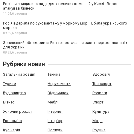
Росіяни знищили склади двох великих компаній у Києві . Ворог
атакував бізнеси
11:04,
6 серпня
Росія вдарила по суховантажу у Чорному морі . Вбила українського
моряка
09:59,
6 серпня
Зеленський обговорив із Рютте постачання ракет-перехоплювачів
для України
08:29,
6 серпня
Рубрики новин
Загальний розділ
Техніка
Здоров'я
Туризм
Нерухомість
Транспорт
Будівництво
Відпочинок
Розваги
Бізнес
Меблі
Спорт
Жіночий розділ
Інтернет
Культура
Економіка
Інтер'єр
Мода
Кулінарія
Послуги
Родина