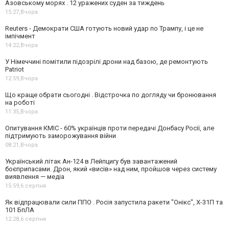
Азовському морях . 12 уражених суден за тиждень
15:27,
Вчора
Reuters - Демократи США готують новий удар по Трампу, і це не
імпічмент
14:22,
Вчора
У Німеччині помітили підозрілі дрони над базою, де ремонтують
Patriot
12:59,
Вчора
Що краще обрати сьогодні . Відстрочка по догляду чи бронювання
на роботі
11:35,
Вчора
Опитування КМІС - 60% українців проти передачі Донбасу Росії, але
підтримують заморожування війни
08:21,
Вчора
Український літак Ан-124 в Лейпцигу був завантажений
боєприпасами. Дрон, який «висів» над ним, пройшов через систему
виявлення — медіа
15:59,
6 серпня
Як відпрацювали сили ППО . Росія запустила ракети "Онікс", Х-31П та
101 БпЛА
12:28,
6 серпня