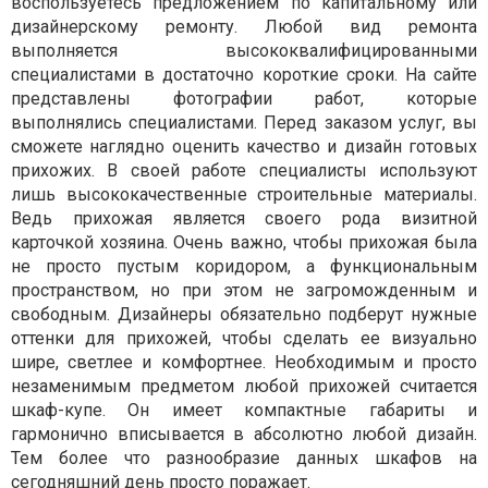
воспользуетесь предложением по капитальному или
дизайнерскому ремонту. Любой вид ремонта
выполняется высококвалифицированными
специалистами в достаточно короткие сроки. На сайте
представлены фотографии работ, которые
выполнялись специалистами. Перед заказом услуг, вы
сможете наглядно оценить качество и дизайн готовых
прихожих. В своей работе специалисты используют
лишь высококачественные строительные материалы.
Ведь прихожая является своего рода визитной
карточкой хозяина. Очень важно, чтобы прихожая была
не просто пустым коридором, а функциональным
пространством, но при этом не загроможденным и
свободным. Дизайнеры обязательно подберут нужные
оттенки для прихожей, чтобы сделать ее визуально
шире, светлее и комфортнее. Необходимым и просто
незаменимым предметом любой прихожей считается
шкаф-купе. Он имеет компактные габариты и
гармонично вписывается в абсолютно любой дизайн.
Тем более что разнообразие данных шкафов на
сегодняшний день просто поражает.