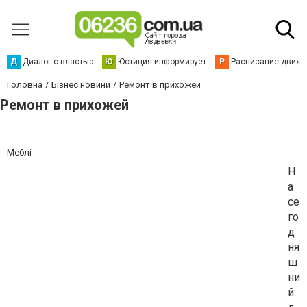
Д
Диалог с властью
Ю
Юстиция информирует
Р
Расписание движен
Головна
Бізнес новини
Ремонт в прихожей
Ремонт в прихожей
Меблі
Н
а
се
го
д
ня
ш
ни
й