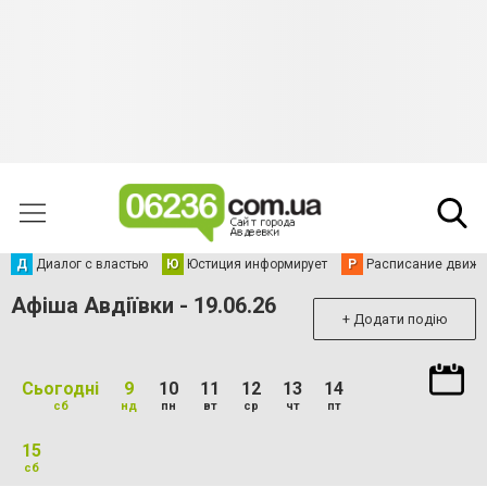
Д
Диалог с властью
Ю
Юстиция информирует
Р
Расписание движен
Афіша Авдіївки - 19.06.26
+ Додати подію
Сьогодні
9
10
11
12
13
14
сб
нд
пн
вт
ср
чт
пт
15
сб