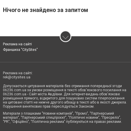
Нічого не знайдено за запитом
Реклама на сайті
Франшиза "CitySites"
Реклама на сайті:
rek@citysites.ua
Допускається цитування матеріалів без отримання попередньої згоди
06236.com.ua за умови розміщення в тексті обов'язкового посилання на
06236.com.ua - Сайт міста Авдіївки. Для інтернет-видань обов'язкове
розміщення прямого, відкритого для пошукових систем гіперпосилання
на цитовані статті не нижче другого абзацу в тексті або в якості джерела.
Порушення виняткових прав переслідується Законом.
Матеріали з плашками "Новини компаній", "Промо", "Партнерський
матеріал", "Партнерський спецпроєкт", "Політичні новини", "Пресреліз",
"PR", "Офіційно", "Політична реклама" публікуються на правах реклами.