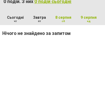
0 подій. З них
0 подій сьогодні
Сьогодні
Завтра
8 серпня
9 серпня
чт
пт
сб
нд
Нічого не знайдено за запитом