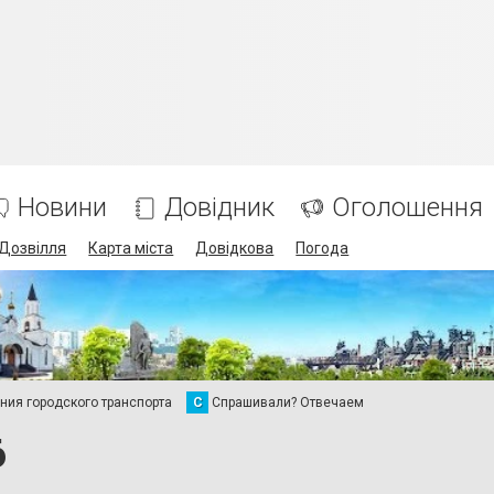
Новини
Довідник
Оголошення
Дозвілля
Карта міста
Довідкова
Погода
ия городского транспорта
С
Спрашивали? Отвечаем
6