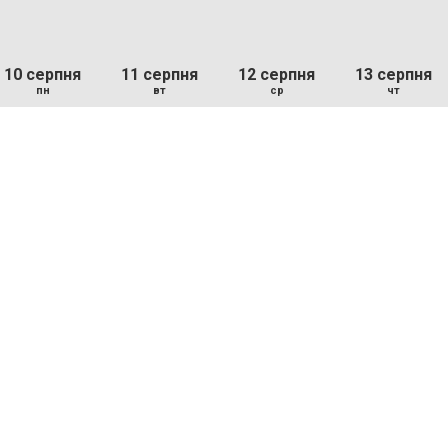
10 серпня
11 серпня
12 серпня
13 серпня
пн
вт
ср
чт