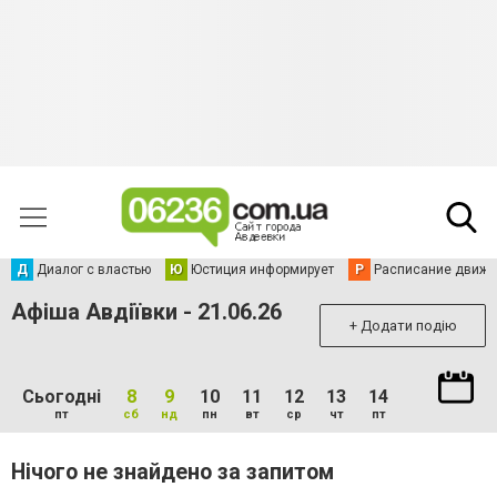
Д
Диалог с властью
Ю
Юстиция информирует
Р
Расписание движен
Афіша Авдіївки - 21.06.26
+ Додати подію
Сьогодні
8
9
10
11
12
13
14
пт
сб
нд
пн
вт
ср
чт
пт
Нічого не знайдено за запитом