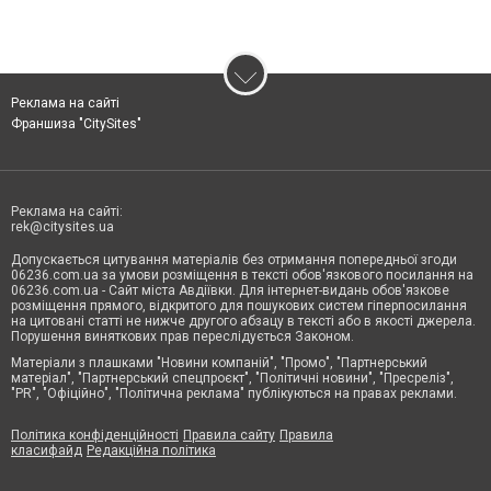
Реклама на сайті
Франшиза "CitySites"
Реклама на сайті:
rek@citysites.ua
Допускається цитування матеріалів без отримання попередньої згоди
06236.com.ua за умови розміщення в тексті обов'язкового посилання на
06236.com.ua - Сайт міста Авдіївки. Для інтернет-видань обов'язкове
розміщення прямого, відкритого для пошукових систем гіперпосилання
на цитовані статті не нижче другого абзацу в тексті або в якості джерела.
Порушення виняткових прав переслідується Законом.
Матеріали з плашками "Новини компаній", "Промо", "Партнерський
матеріал", "Партнерський спецпроєкт", "Політичні новини", "Пресреліз",
"PR", "Офіційно", "Політична реклама" публікуються на правах реклами.
Політика конфіденційності
Правила сайту
Правила
класифайд
Редакційна політика