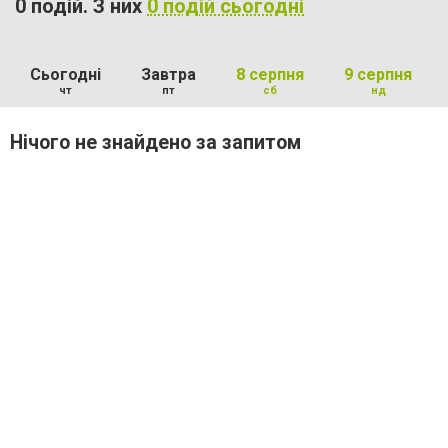
0 подій. З них
0 подій сьогодні
Сьогодні
Завтра
8 серпня
9 серпня
чт
пт
сб
нд
Нічого не знайдено за запитом