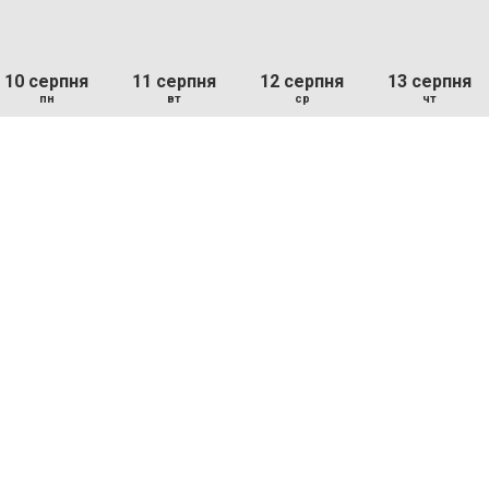
10 серпня
11 серпня
12 серпня
13 серпня
пн
вт
ср
чт