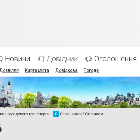
Новини
Довідник
Оголошення
Дозвілля
Карта міста
Довідкова
Погода
ия городского транспорта
С
Спрашивали? Отвечаем
6