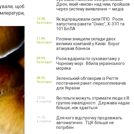
Дрон, який «висів» над ним, пройшов
нували, щоб
через систему виявлення — медіа
мператури,
12:28,
Як відпрацювали сили ППО . Росія
Сьогодні
запустила ракети "Онікс", Х-31П та
101 БпЛА
11:04,
Росіяни знищили склади двох
Сьогодні
великих компаній у Києві . Ворог
атакував бізнеси
09:59,
Росія вдарила по суховантажу у
Сьогодні
Чорному морі . Вбила українського
моряка
08:29,
Зеленський обговорив із Рютте
Сьогодні
постачання ракет-перехоплювачів
для України
12:52,
Які пільги можуть отримати люди з III
4 серпня
групою інвалідності . Держава надає
більше, ніж здається
11:13,
Для кого відстрочку продовжать
4 серпня
автоматично . ТЦК більше не
потрібен