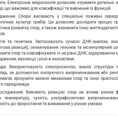
ти. Електронна мікроскопія дозволяє отримати детальні 
р, що важливо для класифікації та вивчення їх функцій.
ідження. Спори висівають у спеціальні поживні сере
пічних культур грибів. Це дозволяє дослідити процес пр
стики розвитку спор, а також визначити їхню життєздатність 
ів.
гія та генетика. Застосовують сучасні ДНК-аналізи, з
гова реакція), секвенування геномів та молекулярний шт
увати спор та класифікувати їх на рівні ДНК, відкриваючи
дження, еволюції і ролі в екосистемі.
тоди. Використовують спектроскопію, аналіз структури т
клад, за допомогою іонізуючого випромінювання або рент
омагає зрозуміти захисні механізми спор та їхню пристос
о середовища.
дослідження. Вивчають реакцію спор на вплив різних 
у температуру, сухість, ультрафіолетове випромінюв
ність до проростання та виживання у різних умовах.