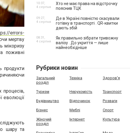
10:37,
Хто не має права на відстрочку
4 серпня
пояснив ТЦК
09:27,
Де в Україні повністю скасували
4 серпня
готівку в транспорті . QR-квитки
дають збій
tps://errors-
08:31,
Як правильно зібрати тривожну
аючи мертву
4 серпня
валізу . До укриття — лише
ть мікоризу
найнеобхідніше
та поживні
Рубрики новин
ь продукти
спричиняючи
Загальний
Техніка
Здоров'я
розділ
 процесів,
Туризм
Нерухомість
Транспорт
ої еволюції
Будівництво
Відпочинок
Розваги
Бізнес
Меблі
Спорт
Жіночий
Інтернет
Культура
сліджують
розділ
го шару та
Економіка
Інтер'єр
Мода