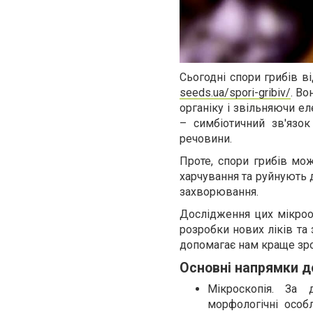
Сьогодні спори грибів в
seeds.ua/spori-gribiv/
. В
органіку і звільняючи е
– симбіотичний зв'язо
речовини.
Проте, спори грибів мо
харчування та руйнують 
захворювання.
Дослідження цих мікроор
розробки нових ліків та
допомагає нам краще зроз
Основні напрямки 
Мікроскопія. За 
морфологічні особ