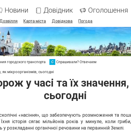
Новини
Довідник
Оголошення
Дозвілля
Карта міста
Довідкова
Погода
ия городского транспорта
С
Спрашивали? Отвечаем
, як мікроорганізмів, сьогодні
рож у часі та їх значення,
сьогодні
скопічні «насіння», що забезпечують розмноження та пош
Їхня історія сягає мільйонів років у минуле, коли гриби
 у розкладанні органічної речовини на первинній Землі.