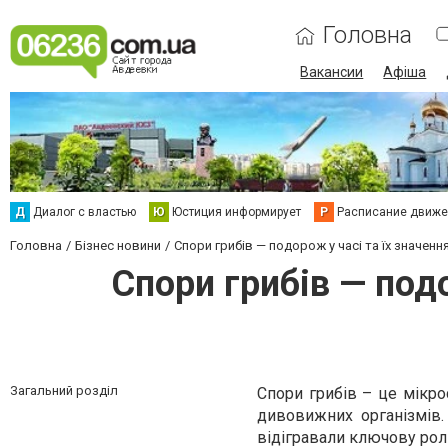
Головна
Вакансии
Афіша
Д
Диалог с властью
Ю
Юстиция информирует
Р
Расписание движен
Головна
Бізнес новини
Спори грибів — подорож у часі та їх значення
Спори грибів — подо
Загальний розділ
Спори грибів – це мікро
дивовижних організмів. 
відігравали ключову роль