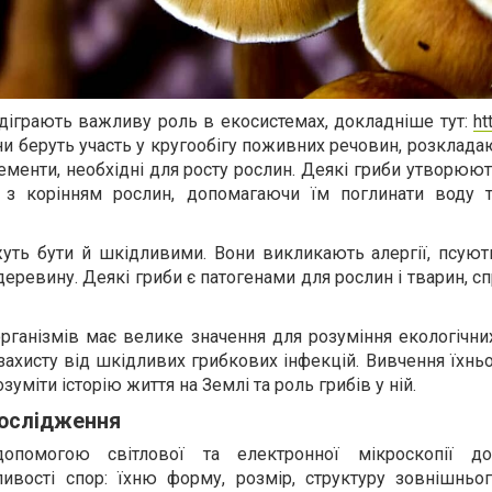
ідіграють важливу роль в екосистемах, докладніше тут:
ht
они беруть участь у кругообігу поживних речовин, розклад
лементи, необхідні для росту рослин. Деякі гриби утворюю
к з корінням рослин, допомагаючи їм поглинати воду 
жуть бути й шкідливими. Вони викликають алергії, псуют
деревину. Деякі гриби є патогенами для рослин і тварин, 
ганізмів має велике значення для розуміння екологічних
 захисту від шкідливих грибкових інфекцій. Вивчення їхнь
уміти історію життя на Землі та роль грибів у ній.
дослідження
допомогою світлової та електронної мікроскопії до
ливості спор: їхню форму, розмір, структуру зовнішньо