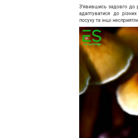
З'явившись задовго до р
адаптуватися до різни
посуху та інші несприят