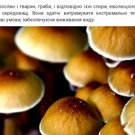
ослин і тварин, гриби, і відповідно їхні спори, еволюціо
х середовищ. Вони здатні витримувати екстремальні те
ливі умови, забезпечуючи виживання виду.