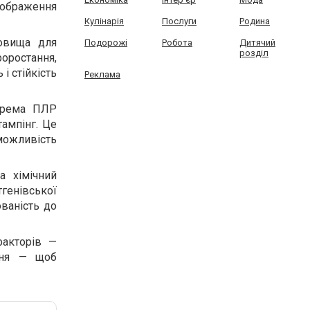
зображення
Кулінарія
Послуги
Родина
довища для
Подорожі
Робота
Дитячий
розділ
оростання,
і стійкість
Реклама
окрема ПЛР
ампінг. Це
 можливість
а хімічний
генівської
ованість до
факторів —
ання — щоб