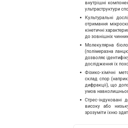
внутрішні компонен
ультраструктури спо
Культуральні досл
отримання мікроско
кінетичні характери
до зовнішніх чинник
Молекулярна біоло
(полімеразна ланцю
дозволяє ідентифік
дослідження їх похо
Фізико-хімічні ме
склад спор (напри
дифракції), що доп
умов навколишньог
Стрес-індуковані 
високу або низьк
зрозуміти їхню здат