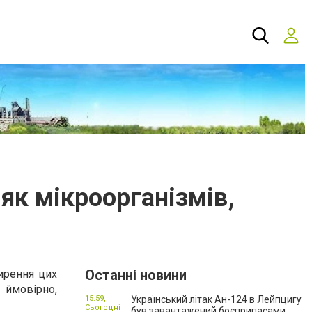
 як мікроорганізмів,
Останні новини
ирення цих
, ймовірно,
15:59,
Український літак Ан-124 в Лейпцигу
Сьогодні
був завантажений боєприпасами.